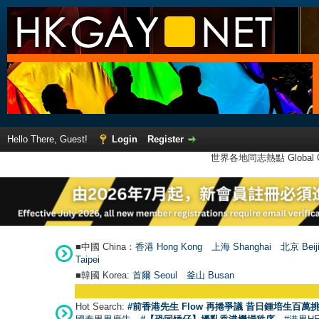
Hello There, Guest!
Login
Register
世界各地同志熱點 Global Ga
■中國 China：
香港 Hong Kong
上海 Shanghai
北京 Beij
Taipei
■韓國 Korea:
首爾 Seou
l
釜山 Busan
●
【號外】HKGA
Hot Search:
#前香港先生 Flow 再捲爭議 昔日鍾培生百萬挑