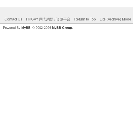
Contact Us
HKGAY 同志網媒 / 資訊平台
Return to Top
Lite (Archive) Mode
Powered By
MyBB
, © 2002-2026
MyBB Group
.