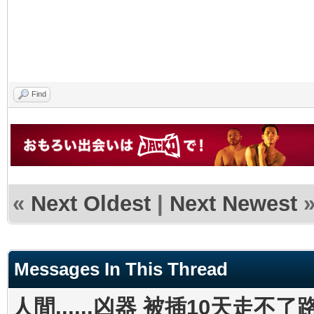
http://kindohk.com/
http://hkmenspa.com/
Find
«
Next Oldest
|
Next Newest
Messages In This Thread
人間......凶器 被插10天走不了