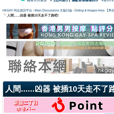
國泰男男廣告
#【恐同矮仔】擾亂香港機場秩序
#港男H
HKGAY 同志資訊平台
›
Main Discussions 主版討論
›
Dating & Images Ar
人間......凶器 被插10天走不了路吧!
ge
人間......凶器 被插10天走不了