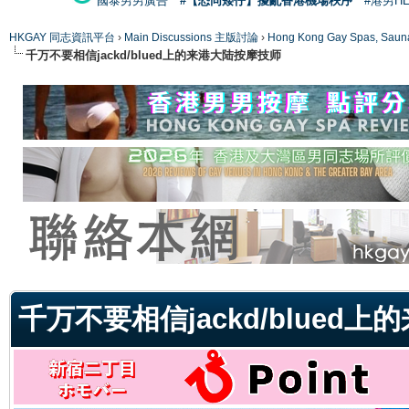
國泰男男廣告
#【恐同矮仔】擾亂香港機場秩序
#港男H
HKGAY 同志資訊平台
›
Main Discussions 主版討論
›
Hong Kong Gay Spas
千万不要相信jackd/blued上的来港大陆按摩技师
ge
千万不要相信jackd/blued