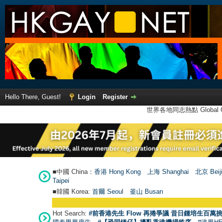
Hello There, Guest!
Login
Register
世界各地同志熱點 Global Ga
■中國 China：
香港 Hong Kong
上海 Shanghai
北京 Beij
Taipei
■韓國 Korea:
首爾 Seou
l
釜山 Busan
Hot Search:
#前香港先生 Flow 再捲爭議 昔日鍾培生百萬挑