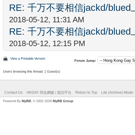
RE: 千万不要相信jackd/bl
2018-05-12, 11:31 AM
RE: 千万不要相信jackd/bl
2018-05-12, 12:15 PM
View a Printable Version
Forum Jump:
Users browsing this thread: 1 Guest(s)
Contact Us
HKGAY 同志網媒 / 資訊平台
Return to Top
Lite (Archive) Mode
Powered By
MyBB
, © 2002-2026
MyBB Group
.