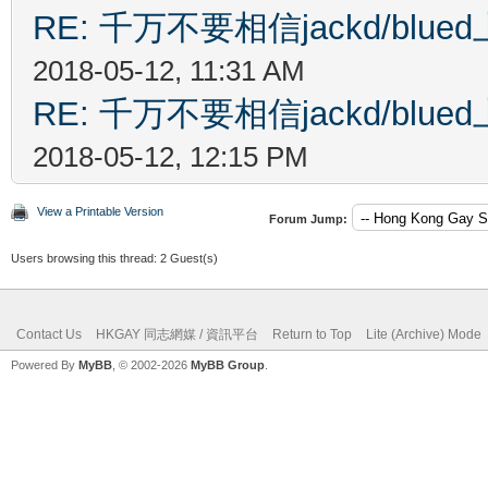
RE: 千万不要相信jackd/bl
2018-05-12, 11:31 AM
RE: 千万不要相信jackd/bl
2018-05-12, 12:15 PM
View a Printable Version
Forum Jump:
Users browsing this thread: 2 Guest(s)
Contact Us
HKGAY 同志網媒 / 資訊平台
Return to Top
Lite (Archive) Mode
Powered By
MyBB
, © 2002-2026
MyBB Group
.