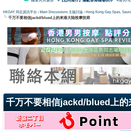
國泰男男廣告
#【恐同矮仔】擾亂香港機場秩序
#港男H
HKGAY 同志資訊平台
›
Main Discussions 主版討論
›
Hong Kong Gay Spas
千万不要相信jackd/blued上的来港大陆按摩技师
ge
千万不要相信jackd/blued