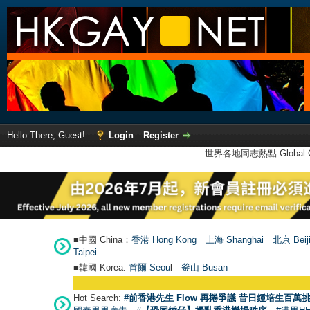
Hello There, Guest!
Login
Register
世界各地同志熱點 Global Ga
■中國 China：
香港 Hong Kong
上海 Shanghai
北京 Beij
Taipei
■韓國 Korea:
首爾 Seou
l
釜山 Busan
Hot Search:
#前香港先生 Flow 再捲爭議 昔日鍾培生百萬挑