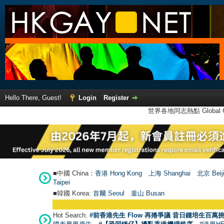
Hello There, Guest!
Login
Register
世界各地同志熱點 Global Ga
■中國 China：
香港 Hong Kong
上海 Shanghai
北京 Beij
Taipei
■韓國 Korea:
首爾 Seou
l
釜山 Busan
●
【號外】
Hot Search:
#前香港先生 Flow 再捲爭議 昔日鍾培生百萬挑