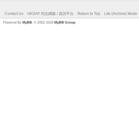
Contact Us
HKGAY 同志網媒 / 資訊平台
Return to Top
Lite (Archive) Mode
Powered By
MyBB
, © 2002-2026
MyBB Group
.