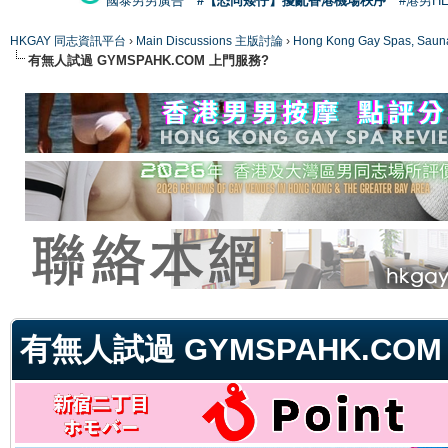
國泰男男廣告
#【恐同矮仔】擾亂香港機場秩序
#港男H
HKGAY 同志資訊平台
›
Main Discussions 主版討論
›
Hong Kong Gay Spas
有無人試過 GYMSPAHK.COM 上門服務?
ge
有無人試過 GYMSPAHK.CO