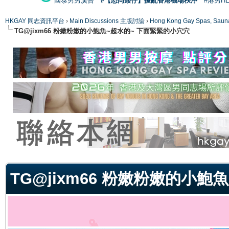
國泰男男廣告
#【恐同矮仔】擾亂香港機場秩序
#港男H
HKGAY 同志資訊平台
›
Main Discussions 主版討論
›
Hong Kong Gay Spas
TG@jixm66 粉嫩粉嫩的小鮑魚~超水的~ 下面緊緊的小穴穴
ge
TG@jixm66 粉嫩粉嫩的小