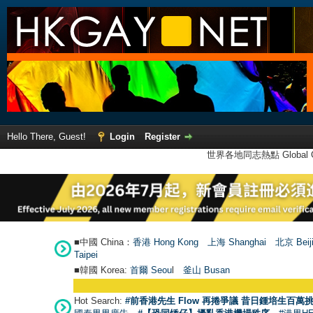
Hello There, Guest!
Login
Register
世界各地同志熱點 Global Ga
■中國 China：
香港 Hong Kong
上海 Shanghai
北京 Beij
Taipei
■韓國 Korea:
首爾 Seou
l
釜山 Busan
Hot Search:
#前香港先生 Flow 再捲爭議 昔日鍾培生百萬挑