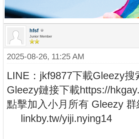
hfsf
Junior Member
2025-08-26, 11:25 AM
LINE：jkf9877下載Gleezy搜索
Gleezy鏈接下載https://hkgay.
點擊加入小月所有 Gleezy 群
linkby.tw/yiji.nying14