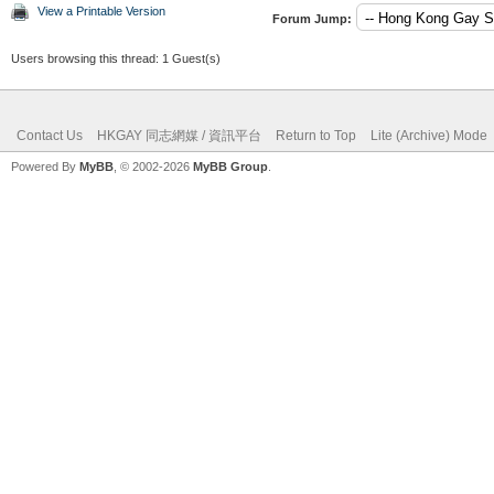
View a Printable Version
Forum Jump:
Users browsing this thread: 1 Guest(s)
Contact Us
HKGAY 同志網媒 / 資訊平台
Return to Top
Lite (Archive) Mode
Powered By
MyBB
, © 2002-2026
MyBB Group
.