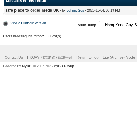
Messages In This Thread
safe place to order meds UK
- by
JohnnyGop
- 2025-11-04, 08:19 PM
View a Printable Version
Forum Jump:
Users browsing this thread: 1 Guest(s)
Contact Us
HKGAY 同志網媒 / 資訊平台
Return to Top
Lite (Archive) Mode
Powered By
MyBB
, © 2002-2026
MyBB Group
.