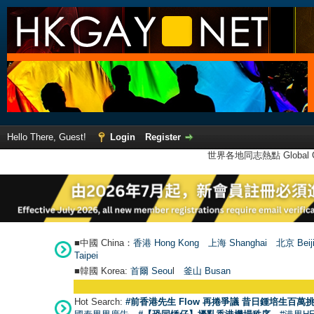
Hello There, Guest!
Login
Register
世界各地同志熱點 Global Ga
■中國 China：
香港 Hong Kong
上海 Shanghai
北京 Beij
Taipei
■韓國 Korea:
首爾 Seou
l
釜山 Busan
Hot Search:
#前香港先生 Flow 再捲爭議 昔日鍾培生百萬挑