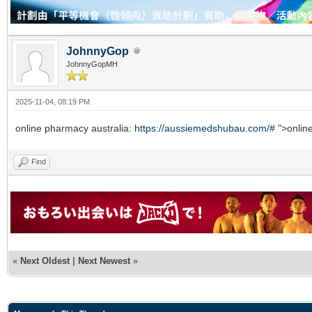
JohnnyGop
JohnnyGopMH
2025-11-04, 08:19 PM
online pharmacy australia:
https://aussiemedshubau.com/
# ">onlin
Find
«
Next Oldest
|
Next Newest
»