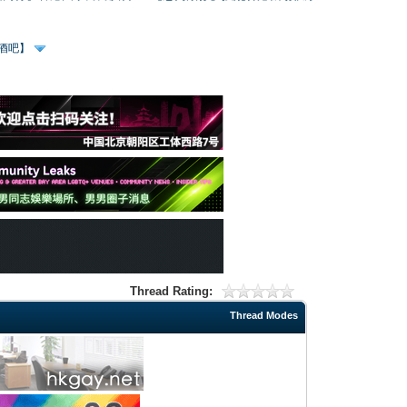
、酒吧】
Thread Rating:
Thread Modes