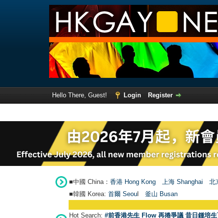
Hello There, Guest!
Login
Register
■中國 China：
香港 Hong Kong
上海 Shanghai
北京
■韓國 Korea:
首爾 Seou
l
釜山 Busan
Hot Search:
#前香港先生 Flow 再捲爭議 昔日鍾培生