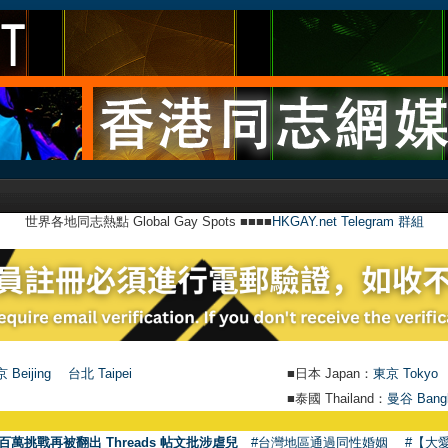
世界各地同志熱點 Global Gay Spots ■■■■
HKGAY.net Telegram 群組
 Beijing
台北 Taipei
■日本 Japan：
東京 Tokyo
■泰國 Thailand：
曼谷 Bang
●
【
百萬挑戰再被翻出 Threads 帖文批涉虐兒
#台灣地區通過同性婚姻
#【大