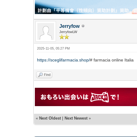
Jerryfow
JerryfowLW
2025-11-05, 05:27 PM
https://sceglifarmacia.shop/
# farmacia online Italia
Find
«
Next Oldest
|
Next Newest
»