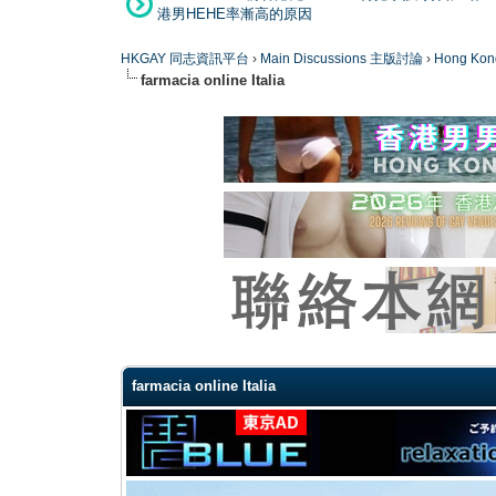
港男HEHE率漸高的原因
HKGAY 同志資訊平台
›
Main Discussions 主版討論
›
Hong K
farmacia online Italia
0 Vote(s) - 0 Average
1
2
3
4
5
farmacia online Italia