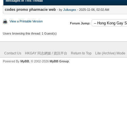
Messages In This Thread
codes promo pharmacie web
- by
Juliusgex
- 2025-11-06, 02:02 AM
View a Printable Version
Forum Jump:
Users browsing this thread: 1 Guest(s)
Contact Us
HKGAY 同志網媒 / 資訊平台
Return to Top
Lite (Archive) Mode
Powered By
MyBB
, © 2002-2026
MyBB Group
.