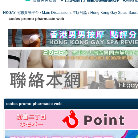
國泰男男廣告
#【恐同矮仔】擾亂香港機場秩序
#港男H
HKGAY 同志資訊平台
›
Main Discussions 主版討論
›
Hong Kong Gay Spas
codes promo pharmacie web
ge
codes promo pharmacie web