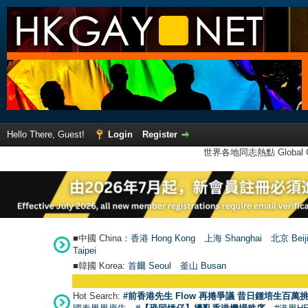
Hello There, Guest!
Login
Register
世界各地同志熱點 Global Ga
■中國 China：
香港 Hong Kong
上海 Shanghai
北京 Beij
Taipei
■韓國 Korea:
首爾 Seou
l
釜山 Busan
Hot Search:
#前香港先生 Flow 再捲爭議 昔日鍾培生百萬挑