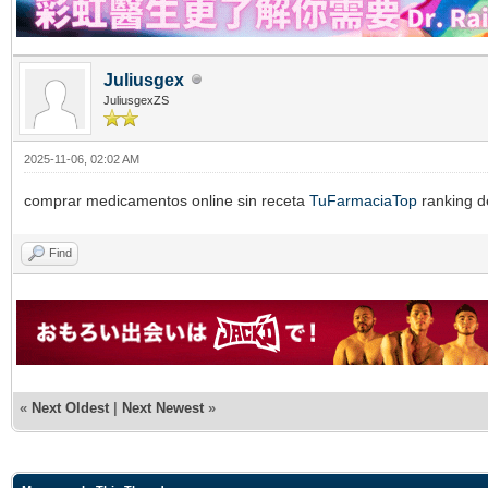
Juliusgex
JuliusgexZS
2025-11-06, 02:02 AM
comprar medicamentos online sin receta
TuFarmaciaTop
ranking d
Find
«
Next Oldest
|
Next Newest
»