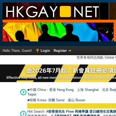
Hello There, Guest!
Login
Register
世界各地同志熱點 Global Ga
■中國 China：
香港 Hong Kong
上海 Shanghai
北京 Beij
Taipei
■韓國 Korea:
首爾 Seou
l
釜山 Busan
Hot Search:
#前香港先生 Flow 再捲爭議 昔日鍾培生百萬挑