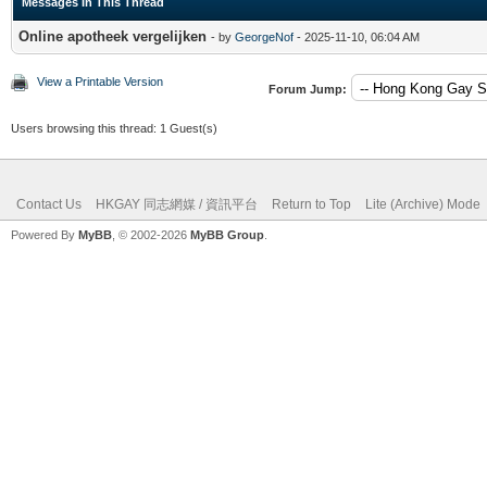
Messages In This Thread
Online apotheek vergelijken
- by
GeorgeNof
- 2025-11-10, 06:04 AM
View a Printable Version
Forum Jump:
Users browsing this thread: 1 Guest(s)
Contact Us
HKGAY 同志網媒 / 資訊平台
Return to Top
Lite (Archive) Mode
Powered By
MyBB
, © 2002-2026
MyBB Group
.