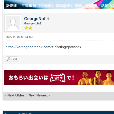
GeorgeNof
GeorgeNofAZ
2025-11-10, 06:04 AM
https://kortingapotheek.com/
# KortingApotheek
Find
«
Next Oldest
|
Next Newest
»