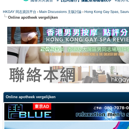
國泰男男廣告
#【恐同矮仔】擾亂香港機場秩序
#港男H
HKGAY 同志資訊平台
›
Main Discussions 主版討論
›
Hong Kong Gay Spas
Online apotheek vergelijken
ge
Online apotheek vergelijken