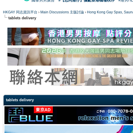
國泰男男廣告
#【恐同矮仔】擾亂香港機場秩序
#港男H
HKGAY 同志資訊平台
›
Main Discussions 主版討論
›
Hong Kong Gay Spas
tablets delivery
ge
tablets delivery