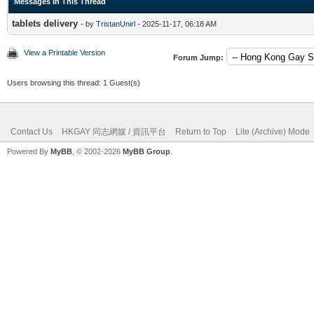
Messages In This Thread
tablets delivery
- by
TristanUnirl
- 2025-11-17, 06:18 AM
View a Printable Version
Forum Jump:
Users browsing this thread: 1 Guest(s)
Contact Us
HKGAY 同志網媒 / 資訊平台
Return to Top
Lite (Archive) Mode
Powered By
MyBB
, © 2002-2026
MyBB Group
.