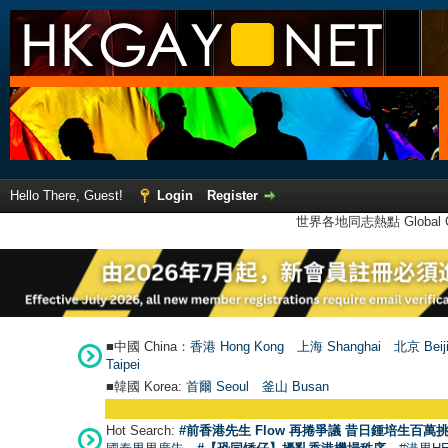
Hello There, Guest!
Login
Register
世界各地同志熱點 Global Ga
■中國 China：
香港 Hong Kong
上海 Shanghai
北京 Beij
Taipei
■韓國 Korea:
首爾 Seou
l
釜山 Busan
Hot Search:
#前香港先生 Flow 再捲爭議 昔日鍾培生百萬挑