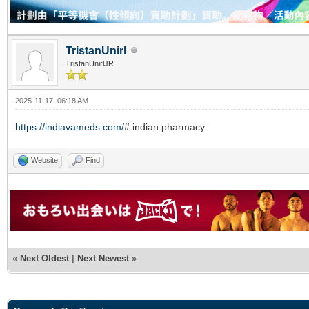
TristanUnirl
TristanUnirlJR
2025-11-17, 06:18 AM
https://indiavameds.com/
# indian pharmacy
Website
Find
«
Next Oldest
|
Next Newest
»