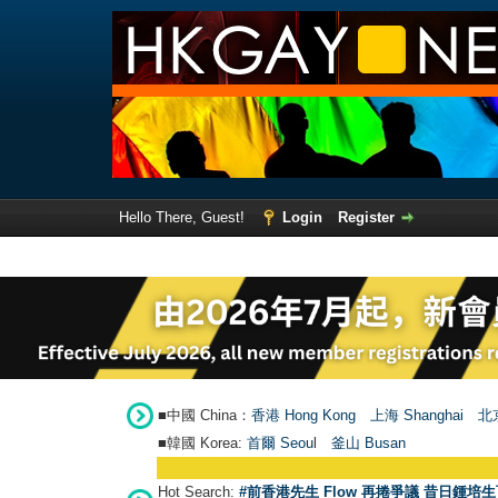
Hello There, Guest!
Login
Register
■中國 China：
香港 Hong Kong
上海 Shanghai
北京
■韓國 Korea:
首爾 Seou
l
釜山 Busan
Hot Search:
#前香港先生 Flow 再捲爭議 昔日鍾培生