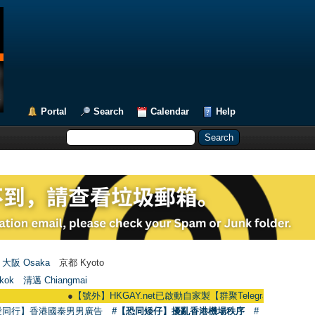
Portal
Search
Calendar
Help
大阪 Osaka
京都 Kyoto
kok
清邁 Chiangmai
●
【號外】HKGAY.net已啟動自家製【群聚Telegram群組】 HKGAY.net ha
愛同行】香港國泰男男廣告
#【恐同矮仔】擾亂香港機場秩序
#