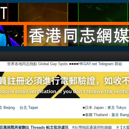
世界各地同志熱點 Global Gay Spots ■■■■
HKGAY.net Telegram 群組
 Beijing
台北 Taipei
■日本 Japan：
東京 Tokyo
■泰國 Thailand：
曼谷 Bang
百萬挑戰再被翻出 Threads 帖文批涉虐兒
#台灣地區通過同性婚姻
#【大