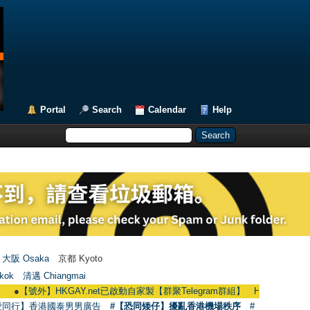
Portal
Search
Calendar
Help
大阪 Osaka
京都 Kyoto
kok
清邁 Chiangmai
【號外】HKGAY.net已啟動自家製【群聚Telegram群組】 HKGAY.net has already o
愛同行】香港國泰男男廣告
#【恐同矮仔】擾亂香港機場秩序
#