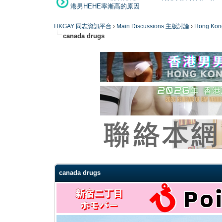
港男HEHE率漸高的原因
HKGAY 同志資訊平台
›
Main Discussions 主版討論
›
Hong K
canada drugs
0 Vote(s) - 0 Average
1
2
3
4
5
canada drugs