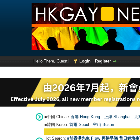
Hello There, Guest!
Login
Register
■中國 China：
香港 Hong Kong
上海 Shanghai
北京
■韓國 Korea:
首爾 Seou
l
釜山 Busan
Hot Search:
#前香港先生 Flow 再捲爭議 昔日鍾培生