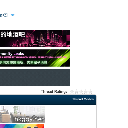
、酒吧】
Thread Rating:
Thread Modes