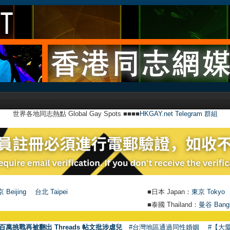
世界各地同志熱點 Global Gay Spots ■■■■
HKGAY.net Telegram 群組
 Beijing
台北 Taipei
■日本 Japan：
東京 Tokyo
■泰國 Thailand：
曼谷 Bang
●
百萬挑戰再被翻出 Threads 帖文批涉虐兒
#台灣地區通過同性婚姻
#【大