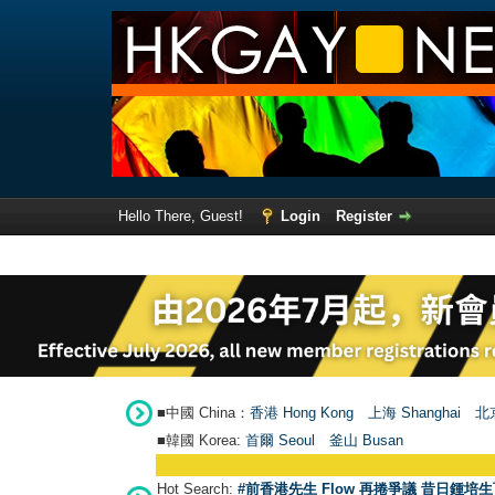
Hello There, Guest!
Login
Register
■中國 China：
香港 Hong Kong
上海 Shanghai
北京
■韓國 Korea:
首爾 Seou
l
釜山 Busan
Hot Search:
#前香港先生 Flow 再捲爭議 昔日鍾培生