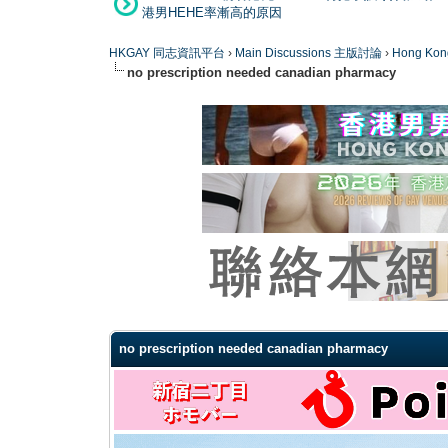
港男HEHE率漸高的原因
HKGAY 同志資訊平台
›
Main Discussions 主版討論
›
Hong K
no prescription needed canadian pharmacy
0 Vote(s) - 0 Average
1
2
3
4
5
no prescription needed canadian pharmacy