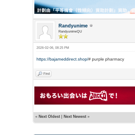
Randyunime
RandyunimeQU
2026-02-06, 08:25 PM
https://bajameddirect.shop/
# purple pharmacy
Find
«
Next Oldest
|
Next Newest
»