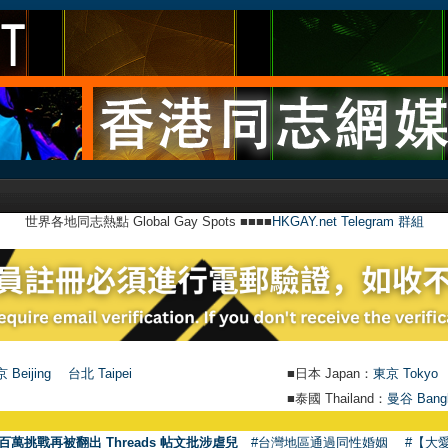
世界各地同志熱點 Global Gay Spots ■■■■
HKGAY.net Telegram 群組
 Beijing
台北 Taipei
■日本 Japan：
東京 Tokyo
■泰國 Thailand：
曼谷 Bang
●
【
百萬挑戰再被翻出 Threads 帖文批涉虐兒
#台灣地區通過同性婚姻
#【大