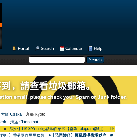
Portal
Search
Calendar
Help
大阪 Osaka
京都 Kyoto
kok
清邁 Chiangmai
號外】HKGAY.net已啟動自家製【群聚Telegram群組】 HKGAY.net has already op
愛同行】香港國泰男男廣告
#【恐同矮仔】擾亂香港機場秩序
#