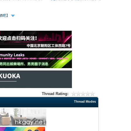
、酒吧】
Thread Rating:
Thread Modes