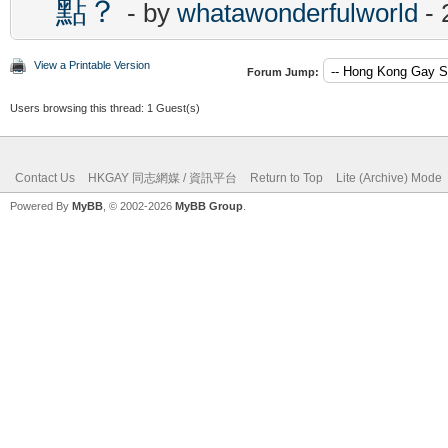
點？
- by
whatawonderfulworld
- 
View a Printable Version
Forum Jump:
Users browsing this thread: 1 Guest(s)
Contact Us
HKGAY 同志網媒 / 資訊平台
Return to Top
Lite (Archive) Mode
Powered By
MyBB
, © 2002-2026
MyBB Group
.