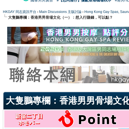
國泰男男廣告
#【恐同矮仔】擾亂香港機場秩序
#港男H
HKGAY 同志資訊平台
›
Main Discussions 主版討論
›
Hong Kong Gay Spas
大隻鵬專欄：香港男男骨場文化（一）：想入行賺錢，可以點？
ge
大隻鵬專欄：香港男男骨場文