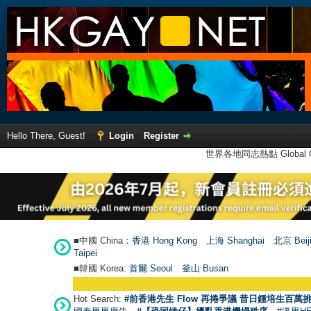
Hello There, Guest!
Login
Register
世界各地同志熱點 Global Ga
■中國 China：
香港 Hong Kong
上海 Shanghai
北京 Beij
Taipei
■韓國 Korea:
首爾 Seou
l
釜山 Busan
Hot Search:
#前香港先生 Flow 再捲爭議 昔日鍾培生百萬挑