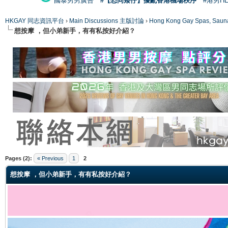
國泰男男廣告
#【恐同矮仔】擾亂香港機場秩序
#港男H
HKGAY 同志資訊平台
›
Main Discussions 主版討論
›
Hong Kong Gay Spas
想按摩 ，但小弟新手，有有私按好介紹？
ge
Pages (2):
« Previous
1
2
想按摩 ，但小弟新手，有有私按好介紹？