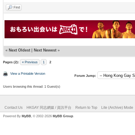
Find
«
Next Oldest
|
Next Newest
»
Pages (2):
« Previous
1
2
View a Printable Version
Forum Jump:
Users browsing this thread: 1 Guest(s)
Contact Us
HKGAY 同志網媒 / 資訊平台
Return to Top
Lite (Archive) Mode
Powered By
MyBB
, © 2002-2026
MyBB Group
.