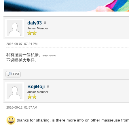
daly03
Junior Member
2016-09-07, 07:24 PM
我有搵開一個私按。
(都係 young, sporty)
不過唔係大隻仔。
Find
BojiBoji
Junior Member
2016-09-12, 01:57 AM
thanks for sharing, is there more info on other masseuse fro