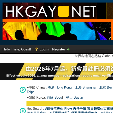
Hello There, Guest!
Login
Register
世界各地同志熱點 Global Ga
■中國 China：
香港 Hong Kong
上海 Shanghai
北京 Beij
Taipei
■韓國 Korea:
首爾 Seou
l
釜山 Busan
Hot Search:
#前香港先生 Flow 再捲爭議 昔日鍾培生百萬挑