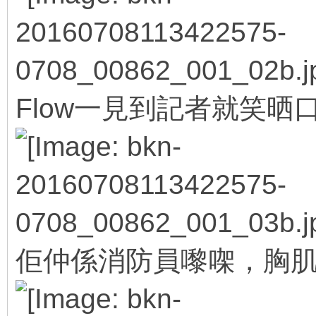
Flow一見到記者就笑晒口，
佢仲係消防員嚟㗎，胸