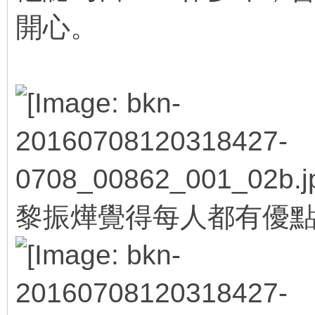
開心。
) w0 o8 O$ R4 M5 p( T) M$ 
黎振燁覺得每人都有優