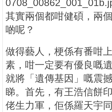
其實兩個都咁健碩，兩
啲呢？
4 C" _. z/ }( h4 C) K: I
9 h* S" f1 P. j6 e! @: U9 H: r4 H
做得藝人，梗係有番咁
素，咁一定要有優良嘅
就將「遺傳基因」嘅震
睇。首先，有王浩信餅
佬生力軍，佢係羅天宇