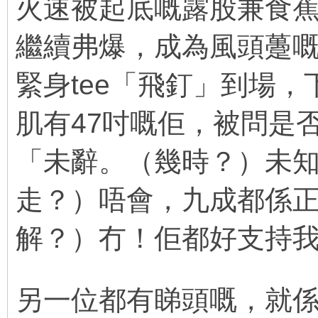
火速被起底嘅露股兼食蕉消防
繼續弗爆，成為風頭躉
緊身tee「飛釘」到場
肌有47吋嘅佢，被問是
「未辭。（幾時？）未
走？）唔會，九成都係
解？）冇！佢都好支持
; T- h6 ^. h! l7 H6 z2 L
另一位都有睇頭嘅，就