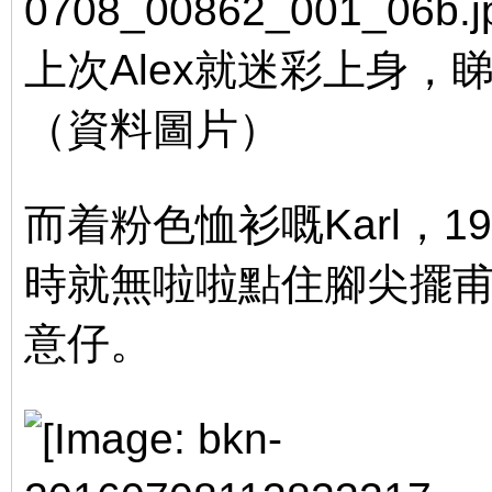
上次Alex就迷彩上身，睇
（資料圖片）
$ Q8 ^' z# Z2 \7 `
: `6 {5 y& S1 R& p% E, ?
而着粉色恤衫嘅Karl，
時就無啦啦點住腳尖擺
意仔。
- G" I5 s- d4 A. K3 _