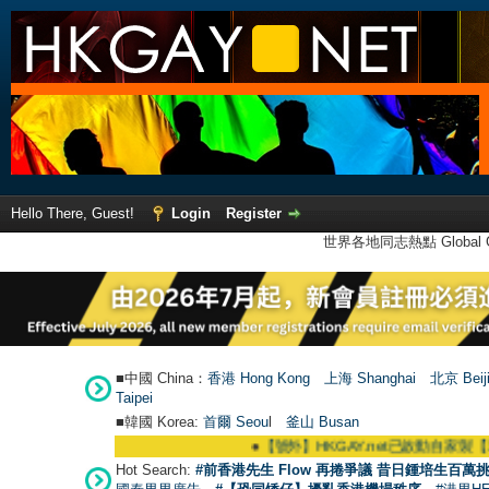
Hello There, Guest!
Login
Register
世界各地同志熱點 Global Ga
■中國 China：
香港 Hong Kong
上海 Shanghai
北京 Beij
Taipei
■韓國 Korea:
首爾 Seou
l
釜山 Busan
●
【號外】HKGAY.net已啟動自家製【群聚Telegram群組】 H
Hot Search:
#前香港先生 Flow 再捲爭議 昔日鍾培生百萬挑