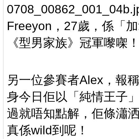
Freeyon，27歲，
《型男家族》冠軍嚟㗎
r9 w+ x2 L4 g. q
! f; _8 x6 y5 M9 u
另一位參賽者Alex，報稱
身今日佢以「純情王子」
過就唔知點解，佢條瀟
真係wild到呢！