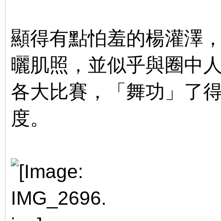
顯得有點怕羞的楊灌澤
曬肌照，並似乎與圈中
各大比賽，「舞功」了
度。
; t; D. N) F9 n% }% z