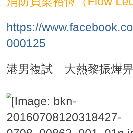
消防員梁裕恆（Flow L
V, w( [
https://www.facebook.c
000125
- U5 ~/ M6 }( w8 `, g* P
/ m0 J& u7 `3 l
港男複試 大熱黎振燁