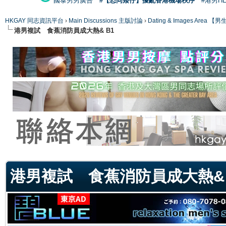
國泰男男廣告
#【恐同矮仔】擾亂香港機場秩序
#港男H
HKGAY 同志資訊平台
›
Main Discussions 主版討論
›
Dating & Images Ar
港男複試 食蕉消防員成大熱& B1
ge
港男複試 食蕉消防員成大熱& 