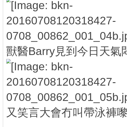
獸醫Barry見到今日天
又笑言大會冇叫帶泳褲
' k3 z2 p- x% [, ?% p6 D9 e