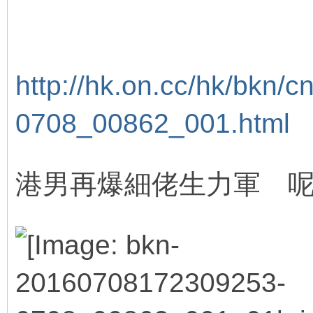
. c* }1 P, J, g8 r
http://hk.on.cc/hk/bkn/cnt
0708_00862_001.html
* j+ X, t4 x2 G9 M1 h
港男再爆細佬生力軍 
' \. C) @, p+ i/ r7 R$ W4 ^1 _