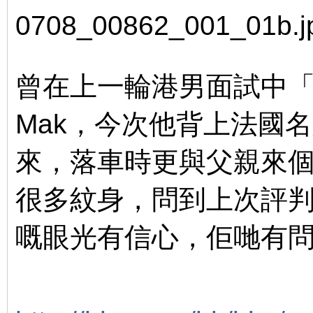
, J* [5 u# z* n M
曾在上一輪港男面試中「
Mak，今次他背上法國
來，落車時更與父親來個「G
很多紋身，問到上次評
嘅眼光有信心，佢哋有
C" k4 K9 u! t0 U
' K2 x: I5 [8 J2 o