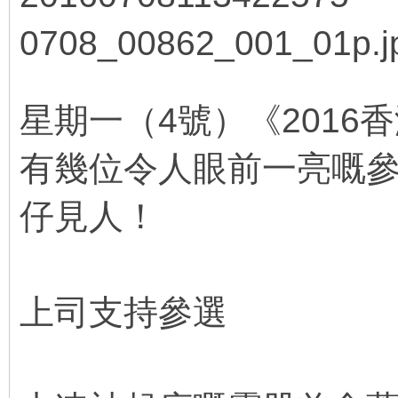
1 G2 _ _9 T2 [+ t) ]) {* |, H
星期一（4號）《201
有幾位令人眼前一亮嘅
仔見人！
y# W* Y( Q/ i/ q0 d
上司支持參選
5 o! y% {7 M! f0 d