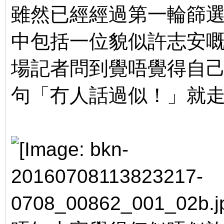
雖然已經經過第一輪篩
中包括一位貌似許志安嘅參
場記者問到覺唔覺得自
句「冇人話過似！」就