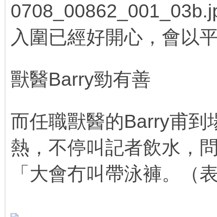
入圍已經好開心，會以
; j( T- K3 n b% @) V. ?: Z
獸醫Barry勁有善
/ w( B: X1 B(
2 Z; B7 Y5 ~) W3 K* w( d/ Y) g e
而任職獸醫的Barry甫
熱，不停叫記者飲水，
「大會冇叫帶泳褲。（