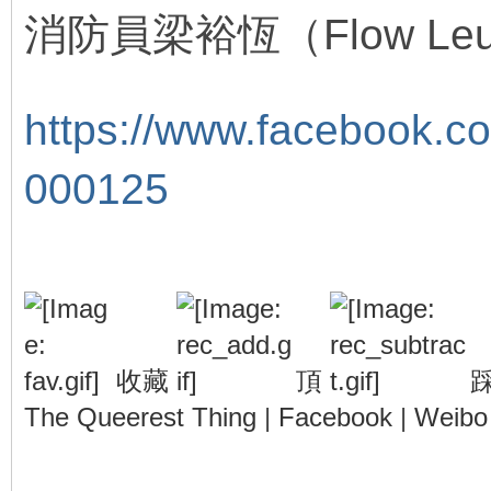
消防員梁裕恆（Flow L
u
https://www.facebook.c
000125
收藏
頂
The Queerest Thing
|
Facebook
|
Weibo