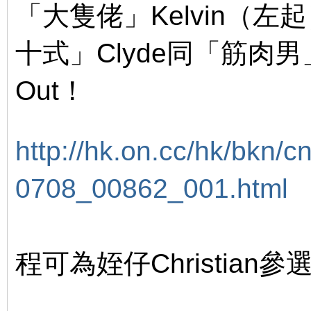
「大隻佬」Kelvin（左
十式」Clyde同「筋肉男
Out！
% e& D" H& v0 d% S; X
http://hk.on.cc/hk/bkn/cnt
0708_00862_001.html
+ 
程可為姪仔Christia