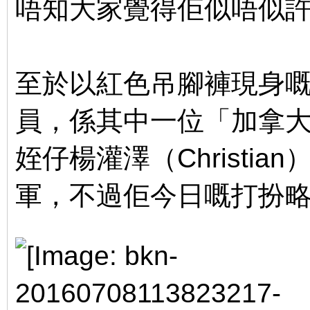
唔知大家覺得佢似唔似
至於以紅色吊腳褲現身嘅F
員，係其中一位「加拿
姪仔楊灌澤（Christi
軍，不過佢今日嘅打扮略
% H+ U x" _( W q: r9 u