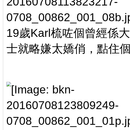
19歲Karl梳咗個曾經
士就略嫌太嬌俏，點住個腳
7 _# J Q: z! R1 p$ Y5 w/ z8 v