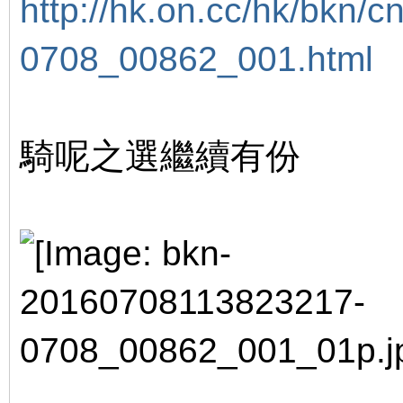
http://hk.on.cc/hk/bkn/cnt
0708_00862_001.html
騎呢之選繼續有份
% ]/ Y Q 
) r, ]6 d. v5 O8 p