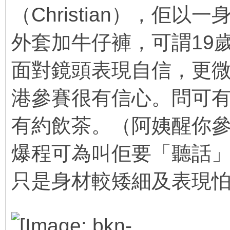
（Christian），佢以
外套加牛仔褲，可謂19
面對鏡頭表現自信，更
港參賽很有信心。問可
有約飲茶。（阿姨醒你
爆程可為叫佢要「聽話」㖭！
只是身材較矮細及表現
2 r5 f+ Y4 P) a I8 Z