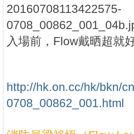
入場前，Flow戴晒超就
- r& |3 \6 @; M- E
( c- _: A. p0 q* X
# B+ X& M0 ]: N2 X2 x! T% \
http://hk.on.cc/hk/bkn/cnt
0708_00862_001.html