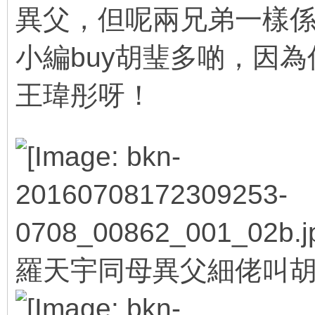
異父，但呢兩兄弟一樣
小編buy胡㻗多啲，因
王瑋彤呀！
4 W, }. s$ F' [8 p0 k: 
- w7 b) b) d) R: J
羅天宇同母異父細佬叫