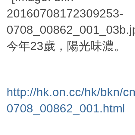
今年23歲，陽光味濃。
9 P" J) ~. w+ i' Z# F' z7 h& c% x
/ W( k. {4 w8 t! a& r) L- |) V
* u5 |" I3 n, L9 E7 E6 p g
http://hk.on.cc/hk/bkn/cnt
0708_00862_001.html
5 B
' d( V5 b0 V- Y6 E/ U* y, u
8 J) h8 e0 g$ O; S: o