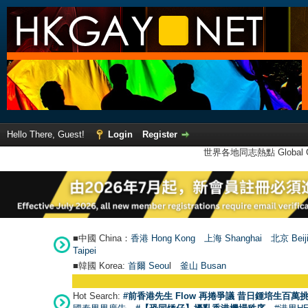
Hello There, Guest!
Login
Register
世界各地同志熱點 Global Ga
■中國 China：
香港 Hong Kong
上海 Shanghai
北京 Beij
Taipei
■韓國 Korea:
首爾 Seou
l
釜山 Busan
Hot Search:
#前香港先生 Flow 再捲爭議 昔日鍾培生百萬挑