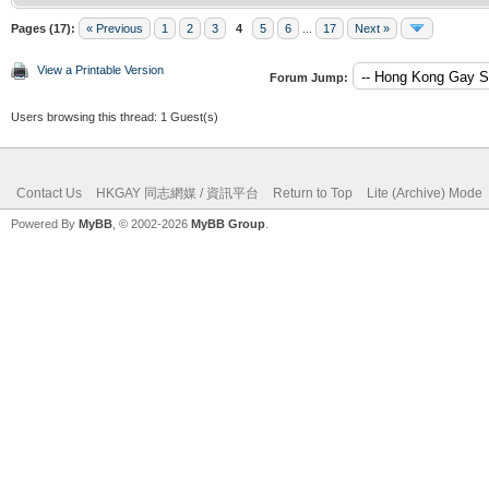
Pages (17):
« Previous
1
2
3
4
5
6
...
17
Next »
View a Printable Version
Forum Jump:
Users browsing this thread: 1 Guest(s)
Contact Us
HKGAY 同志網媒 / 資訊平台
Return to Top
Lite (Archive) Mode
Powered By
MyBB
, © 2002-2026
MyBB Group
.