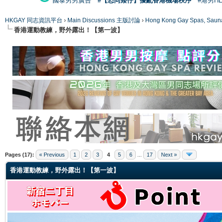
國泰男男廣告
#【恐同矮仔】擾亂香港機場秩序
#港男H
HKGAY 同志資訊平台
›
Main Discussions 主版討論
›
Hong Kong Gay Spas
香港運動教練，野外露出！【第一波】
ge
Pages (17):
« Previous
1
2
3
4
5
6
...
17
Next »
香港運動教練，野外露出！【第一波】