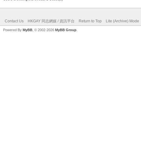
Contact Us
HKGAY 同志網媒 / 資訊平台
Return to Top
Lite (Archive) Mode
Powered By
MyBB
, © 2002-2026
MyBB Group
.