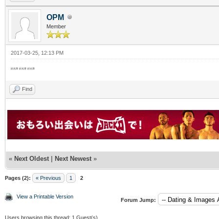
OPM
Member
2017-03-25, 12:13 PM
好光滑
好光滑
好光滑
Find
«
Next Oldest
|
Next Newest
»
Pages (2):
« Previous
1
2
View a Printable Version
Forum Jump:
Users browsing this thread: 1 Guest(s)