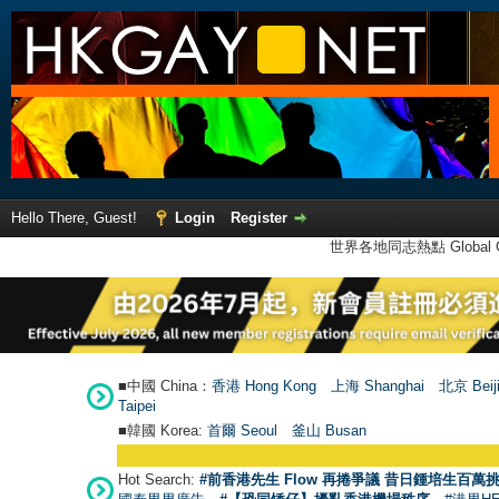
Hello There, Guest!
Login
Register
世界各地同志熱點 Global Ga
■中國 China：
香港 Hong Kong
上海 Shanghai
北京 Beij
Taipei
■韓國 Korea:
首爾 Seou
l
釜山 Busan
Hot Search:
#前香港先生 Flow 再捲爭議 昔日鍾培生百萬挑