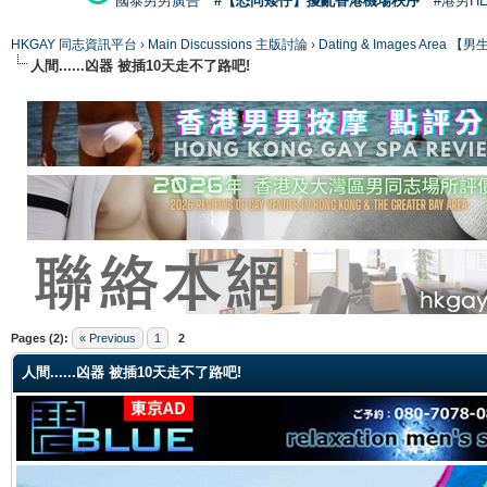
國泰男男廣告
#【恐同矮仔】擾亂香港機場秩序
#港男H
HKGAY 同志資訊平台
›
Main Discussions 主版討論
›
Dating & Images Ar
人間......凶器 被插10天走不了路吧!
ge
Pages (2):
« Previous
1
2
人間......凶器 被插10天走不了路吧!