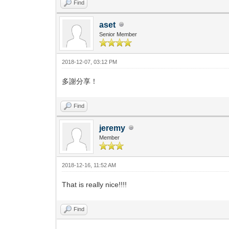
Find
aset
Senior Member
2018-12-07, 03:12 PM
多謝分享！
Find
jeremy
Member
2018-12-16, 11:52 AM
That is really nice!!!!
Find