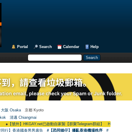
Portal
Search
Calendar
Help
大阪 Osaka
京都 Kyoto
kok
清邁 Chiangmai
【號外】HKGAY.net已啟動自家製【群聚Telegram群組】 HKGAY.net has already op
愛同行】香港國泰男男廣告
#【恐同矮仔】擾亂香港機場秩序
#