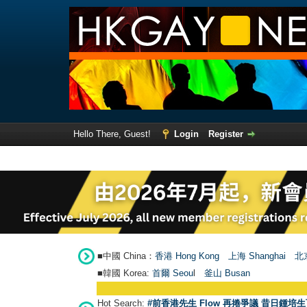
Hello There, Guest!
Login
Register
■中國 China：
香港 Hong Kong
上海 Shanghai
北京
■韓國 Korea:
首爾 Seou
l
釜山 Busan
Hot Search:
#前香港先生 Flow 再捲爭議 昔日鍾培生