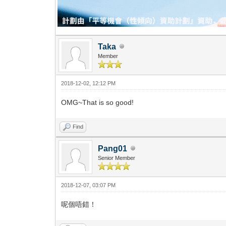
Taka
Member
2018-12-02, 12:12 PM
OMG~That is so good!
Find
Pang01
Senior Member
2018-12-07, 03:07 PM
呢個唔錯！