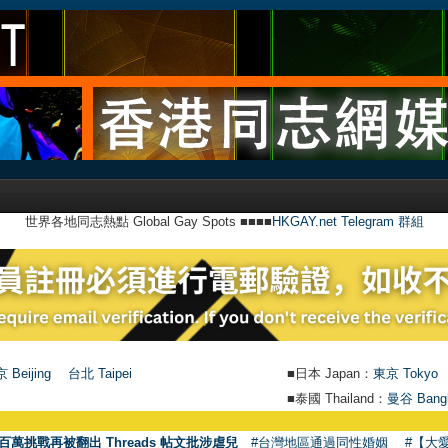
世界各地同志熱點 Global Gay Spots ■■■■
HKGAY.net Telegram 群組
 Beijing
台北 Taipei
■日本 Japan：
東京 Tokyo
■泰國 Thailand：
曼谷 Bang
●
百萬挑戰再被翻出 Threads 帖文批涉虐兒
#台灣地區通過同性婚姻
#【大