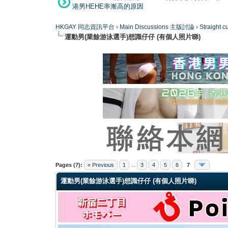
港男HEHE率漸高的原因
HKGAY 同志資訊平台
›
Main Discussions 主版討論
›
Straight
運動男(業餘游泳選手)想識仔仔 (有個人照片睇)
0 Vote(s) - 0 Average
1
2
3
4
5
Pages (7):
« Previous
1
...
3
4
5
6
7
運動男(業餘游泳選手)想識仔仔 (有個人照片睇)