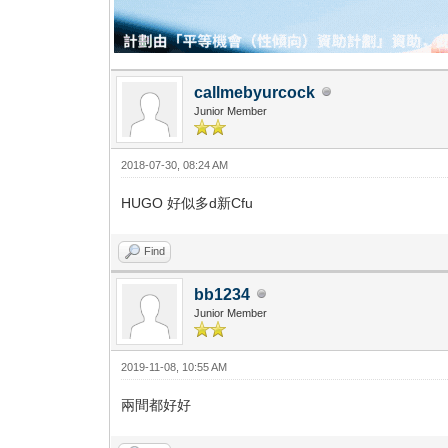
callmebyurcock
Junior Member
2018-07-30, 08:24 AM
HUGO 好似多d新Cfu
Find
bb1234
Junior Member
2019-11-08, 10:55 AM
兩間都好好