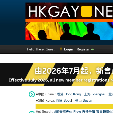
Hello There, Guest!
Login
Register
■中國 China：
香港 Hong Kong
上海 Shanghai
北京
■韓國 Korea:
首爾 Seou
l
釜山 Busan
Hot Search:
#前香港先生 Flow 再捲爭議 昔日鍾培生