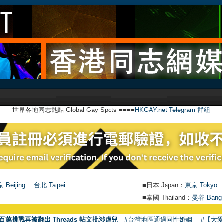
世界各地同志熱點 Global Gay Spots ■■■■
HKGAY.net Telegram 群組
 Beijing
台北 Taipei
■日本 Japan：
東京 Tokyo
■泰國 Thailand：
曼谷 Bang
●
百萬挑戰再被翻出 Threads 帖文批涉虐兒
#台灣地區通過同性婚姻
#【大