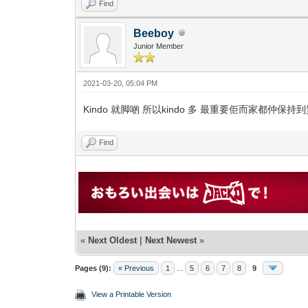
Find
Beeboy
Junior Member
2021-03-20, 05:04 PM
Kindo 就脚啲 所以kindo 多 最重要佢而家都仲保持
Find
«
Next Oldest
|
Next Newest
»
Pages (9):
« Previous
1
...
5
6
7
8
9
View a Printable Version