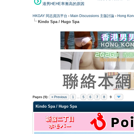
港男HEHE率漸高的原因
HKGAY 同志資訊平台
›
Main Discussions 主版討論
›
Hong K
Kindo Spa / Hugo Spa
0 Vote(s) - 0 Average
1
2
3
4
5
Pages (9):
« Previous
1
...
5
6
7
8
9
Kindo Spa / Hugo Spa