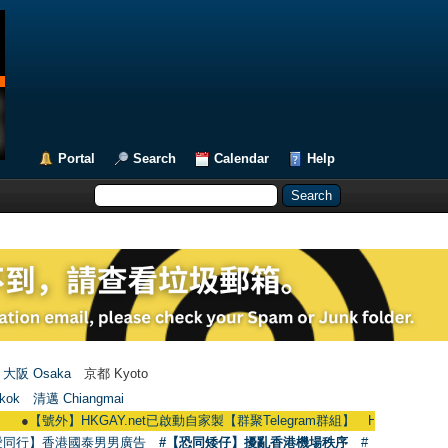
Portal
Search
Calendar
Help
大阪 Osaka
京都 Kyoto
kok
清邁 Chiangmai
【號外】HKGAY.net已啟動自家製【群聚Telegram群組】 HKGAY.net has already o
愛同行】香港國泰男男廣告
#【恐同矮仔】擾亂香港機場秩序
#