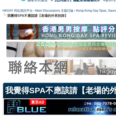
國泰男男廣告
#【恐同矮仔】擾亂香港機場秩序
#港男H
HKGAY 同志資訊平台
›
Main Discussions 主版討論
›
Hong Kong Gay Spas
我覺得SPA不應該請【老場的外來技師】
ge
我覺得SPA不應該請【老場的