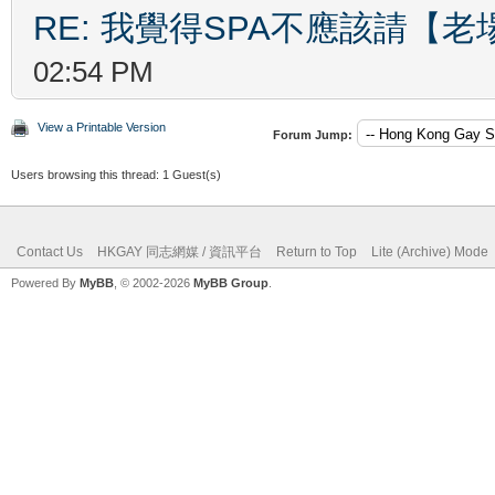
RE: 我覺得SPA不應該請【
02:54 PM
View a Printable Version
Forum Jump:
Users browsing this thread: 1 Guest(s)
Contact Us
HKGAY 同志網媒 / 資訊平台
Return to Top
Lite (Archive) Mode
Powered By
MyBB
, © 2002-2026
MyBB Group
.