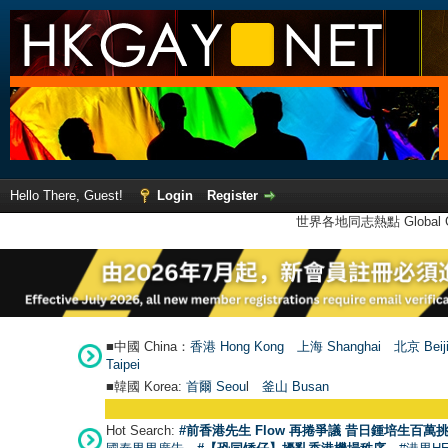
Hello There, Guest!
Login
Register
世界各地同志熱點 Global Ga
■中國 China：
香港 Hong Kong
上海 Shanghai
北京 Beij
Taipei
■韓國 Korea:
首爾 Seou
l
釜山 Busan
Hot Search:
#前香港先生 Flow 再捲爭議 昔日鍾培生百萬挑