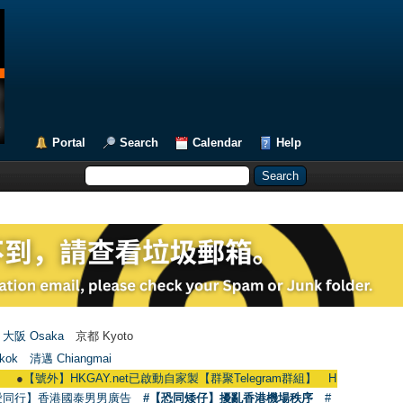
Portal
Search
Calendar
Help
大阪 Osaka
京都 Kyoto
kok
清邁 Chiangmai
號外】HKGAY.net已啟動自家製【群聚Telegram群組】 HKGAY.net has already op
愛同行】香港國泰男男廣告
#【恐同矮仔】擾亂香港機場秩序
#