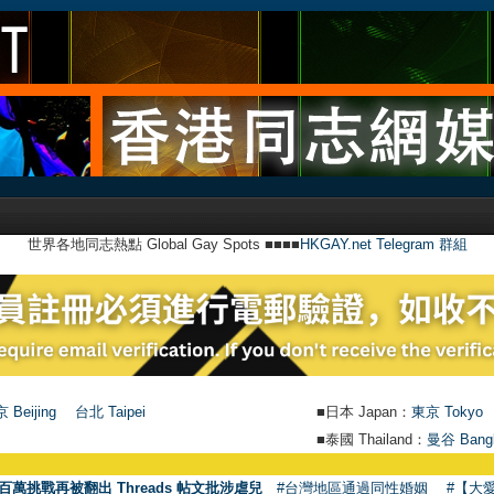
世界各地同志熱點 Global Gay Spots ■■■■
HKGAY.net Telegram 群組
 Beijing
台北 Taipei
■日本 Japan：
東京 Tokyo
■泰國 Thailand：
曼谷 Bang
●
【
百萬挑戰再被翻出 Threads 帖文批涉虐兒
#台灣地區通過同性婚姻
#【大