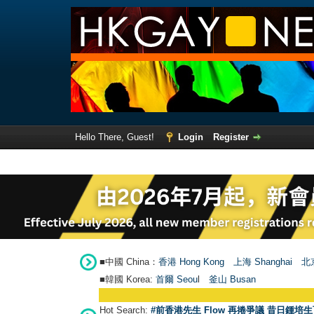
Hello There, Guest!
Login
Register
■中國 China：
香港 Hong Kong
上海 Shanghai
北京
■韓國 Korea:
首爾 Seou
l
釜山 Busan
Hot Search:
#前香港先生 Flow 再捲爭議 昔日鍾培生