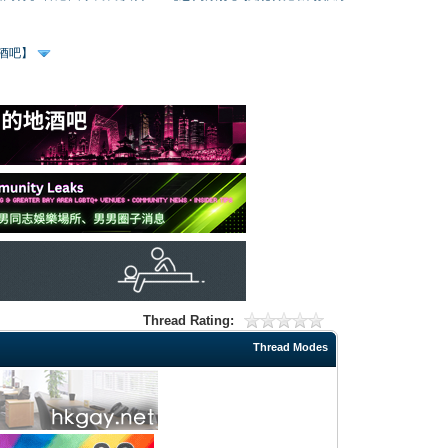
、酒吧】
Thread Rating:
Thread Modes