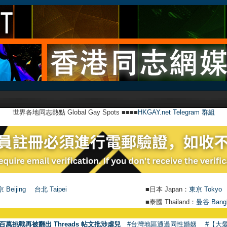
世界各地同志熱點 Global Gay Spots ■■■■
HKGAY.net Telegram 群組
 Beijing
台北 Taipei
■日本 Japan：
東京 Tokyo
■泰國 Thailand：
曼谷 Bang
●
【號外
百萬挑戰再被翻出 Threads 帖文批涉虐兒
#台灣地區通過同性婚姻
#【大