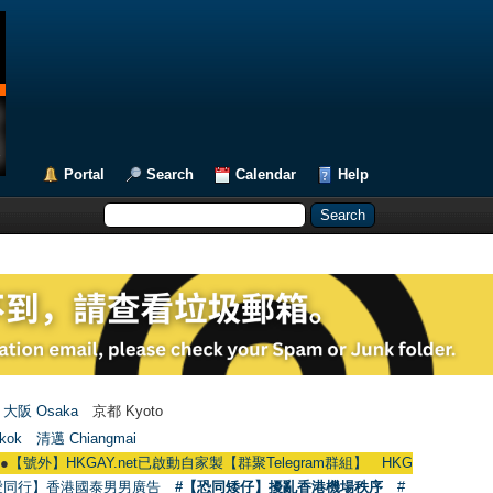
Portal
Search
Calendar
Help
大阪 Osaka
京都 Kyoto
kok
清邁 Chiangmai
】HKGAY.net已啟動自家製【群聚Telegram群組】 HKGAY.net has already opene
愛同行】香港國泰男男廣告
#【恐同矮仔】擾亂香港機場秩序
#