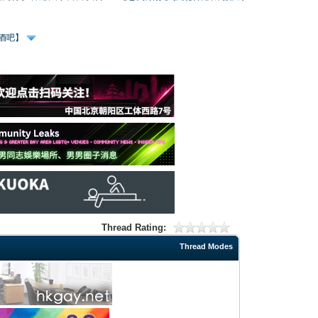
、酒吧】
Thread Rating:
Thread Modes