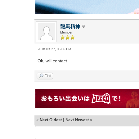
龍馬精神
Member
2018-03-27, 05:06 PM
Ok, will contact
Find
«
Next Oldest
|
Next Newest
»