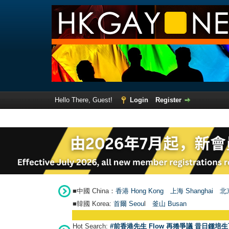
Hello There, Guest!
Login
Register
■中國 China：
香港 Hong Kong
上海 Shanghai
北京
■韓國 Korea:
首爾 Seou
l
釜山 Busan
Hot Search:
#前香港先生 Flow 再捲爭議 昔日鍾培生