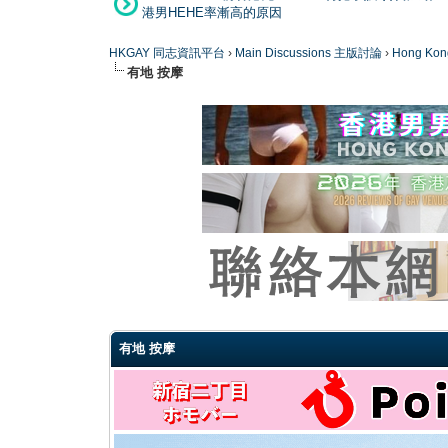
港男HEHE率漸高的原因
HKGAY 同志資訊平台
›
Main Discussions 主版討論
›
Hong K
有地 按摩
0 Vote(s) - 0 Average
1
2
3
4
5
有地 按摩