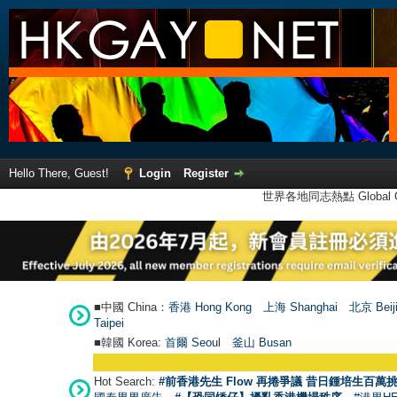
Hello There, Guest!
Login
Register
世界各地同志熱點 Global Ga
■中國 China：
香港 Hong Kong
上海 Shanghai
北京 Beij
Taipei
■韓國 Korea:
首爾 Seou
l
釜山 Busan
Hot Search:
#前香港先生 Flow 再捲爭議 昔日鍾培生百萬挑