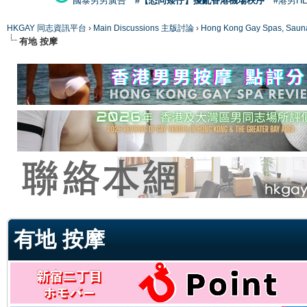
國泰男男廣告
#【恐同矮仔】擾亂香港機場秩序
#港男H
HKGAY 同志資訊平台
›
Main Discussions 主版討論
›
Hong Kong Gay Spas
有地 按摩
ge
有地 按摩