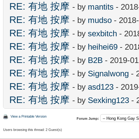
RE: 有地 按摩
- by
mantits
- 2018
RE: 有地 按摩
- by
mudso
- 2018-
RE: 有地 按摩
- by
sexbitch
- 201
RE: 有地 按摩
- by
heihei69
- 201
RE: 有地 按摩
- by
B2B
- 2019-01
RE: 有地 按摩
- by
Signalwong
- 
RE: 有地 按摩
- by
asd123
- 2019
RE: 有地 按摩
- by
Sexking123
- 
View a Printable Version
Forum Jump:
Users browsing this thread: 2 Guest(s)