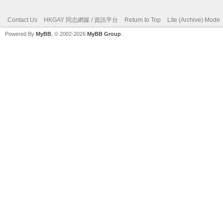
Contact Us
HKGAY 同志網媒 / 資訊平台
Return to Top
Lite (Archive) Mode
Powered By
MyBB
, © 2002-2026
MyBB Group
.