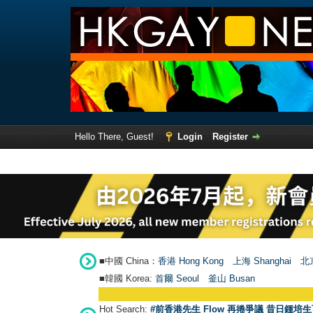
Hello There, Guest!
Login
Register
■中國 China：
香港 Hong Kong
上海 Shanghai
北京
■韓國 Korea:
首爾 Seou
l
釜山 Busan
Hot Search:
#前香港先生 Flow 再捲爭議 昔日鍾培生