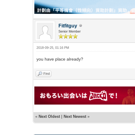
Fitfitguy
Senior Member
2018-09-25, 01:16 PM
you have place already?
Find
«
Next Oldest
|
Next Newest
»