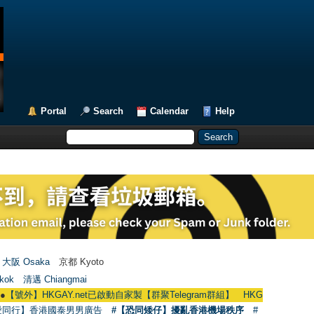
Portal
Search
Calendar
Help
大阪 Osaka
京都 Kyoto
kok
清邁 Chiangmai
】HKGAY.net已啟動自家製【群聚Telegram群組】 HKGAY.net has already opene
愛同行】香港國泰男男廣告
#【恐同矮仔】擾亂香港機場秩序
#