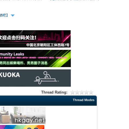
、酒吧】
Thread Rating:
Thread Modes