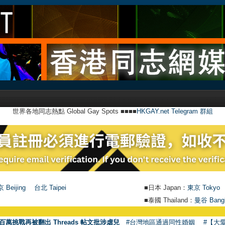
世界各地同志熱點 Global Gay Spots ■■■■
HKGAY.net Telegram 群組
 Beijing
台北 Taipei
■日本 Japan：
東京 Tokyo
■泰國 Thailand：
曼谷 Bang
●
【號外
百萬挑戰再被翻出 Threads 帖文批涉虐兒
#台灣地區通過同性婚姻
#【大