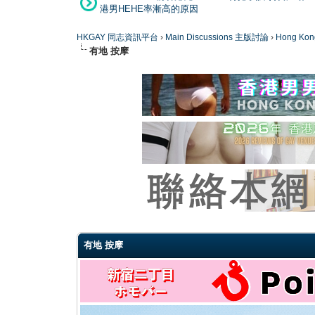
港男HEHE率漸高的原因
HKGAY 同志資訊平台
›
Main Discussions 主版討論
›
Hong K
有地 按摩
0 Vote(s) - 0 Average
1
2
3
4
5
有地 按摩