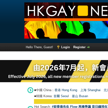
Hello There, Guest!
Login
Register
■中國 China：
香港 Hong Kong
上海 Shanghai
北京
■韓國 Korea:
首爾 Seou
l
釜山 Busan
Hot Search:
#前香港先生 Flow 再捲爭議 昔日鍾培生