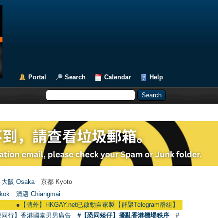
Portal
Search
Calendar
Help
大阪 Osaka
京都 Kyoto
kok
清邁 Chiangmai
●
【號外】HKGAY.net已啟動自家製【群聚Telegram群組】 HKGAY.net has already 
愛同行】香港國泰男男廣告
#【恐同矮仔】擾亂香港機場秩序
#