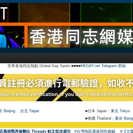
世界各地同志熱點 Global Gay Spots ■■■■
HKGAY.net Telegram 群組
 Beijing
台北 Taipei
■日本 Japan：
東京 Tokyo
■泰國 Thailand：
曼谷 Bang
百萬挑戰再被翻出 Threads 帖文批涉虐兒
#台灣地區通過同性婚姻
#【大