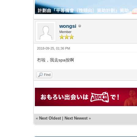
wongsi
Member
2018-09-25, 01:36 PM
冇啦，我去spa按啊
Find
«
Next Oldest
|
Next Newest
»