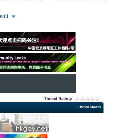
、酒吧】
Thread Rating:
Thread Modes