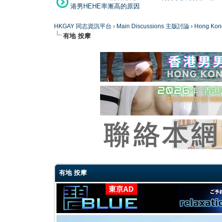
港男HEHE率漸高的原因
HKGAY 同志資訊平台
›
Main Discussions 主版討論
›
Hong K
有地 按摩
0 Vote(s) - 0 Average
1
2
3
4
5
有地 按摩