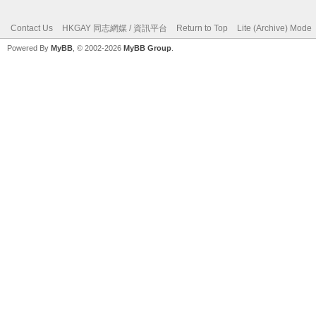
Contact Us
HKGAY 同志網媒 / 資訊平台
Return to Top
Lite (Archive) Mode
Powered By
MyBB
, © 2002-2026
MyBB Group
.