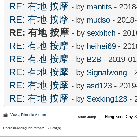
RE: 有地 按摩
- by
mantits
- 2018
RE: 有地 按摩
- by
mudso
- 2018-
RE: 有地 按摩
- by
sexbitch
- 201
RE: 有地 按摩
- by
heihei69
- 201
RE: 有地 按摩
- by
B2B
- 2019-01
RE: 有地 按摩
- by
Signalwong
- 
RE: 有地 按摩
- by
asd123
- 2019
RE: 有地 按摩
- by
Sexking123
- 
View a Printable Version
Forum Jump:
Users browsing this thread: 1 Guest(s)