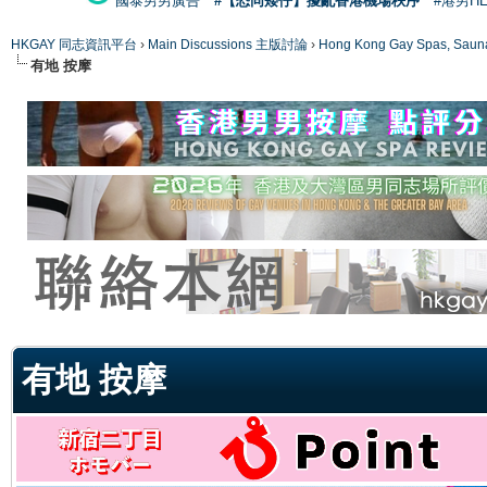
國泰男男廣告
#【恐同矮仔】擾亂香港機場秩序
#港男H
HKGAY 同志資訊平台
›
Main Discussions 主版討論
›
Hong Kong Gay Spas
有地 按摩
ge
有地 按摩