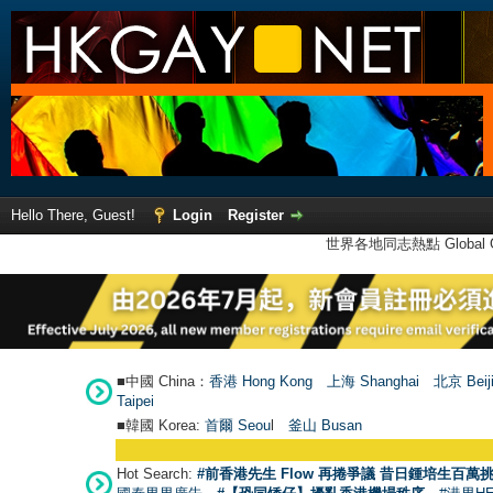
Hello There, Guest!
Login
Register
世界各地同志熱點 Global Ga
■中國 China：
香港 Hong Kong
上海 Shanghai
北京 Beij
Taipei
■韓國 Korea:
首爾 Seou
l
釜山 Busan
Hot Search:
#前香港先生 Flow 再捲爭議 昔日鍾培生百萬挑