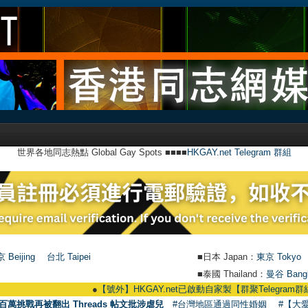
世界各地同志熱點 Global Gay Spots ■■■■
HKGAY.net Telegram 群組
 Beijing
台北 Taipei
■日本 Japan：
東京 Tokyo
■泰國 Thailand：
曼谷 Bang
●
【號外】HKGAY.net已啟動自家製【群聚Telegram群組】 HKGAY.net
百萬挑戰再被翻出 Threads 帖文批涉虐兒
#台灣地區通過同性婚姻
#【大