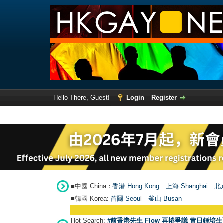
Hello There, Guest!
Login
Register
■中國 China：
香港 Hong Kong
上海 Shanghai
北京
■韓國 Korea:
首爾 Seou
l
釜山 Busan
Hot Search:
#前香港先生 Flow 再捲爭議 昔日鍾培生