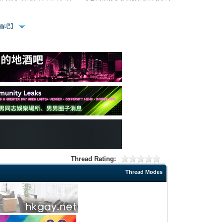
、酒吧】
Thread Rating:
Thread Modes