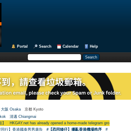
Portal
Search
Calendar
Help
大阪 Osaka
京都 Kyoto
kok
清邁 Chiangmai
 has already opened a home-made telegram group
●
用戶現在可使用
愛同行】香港國泰男男廣告
#【恐同矮仔】擾亂香港機場秩序
#