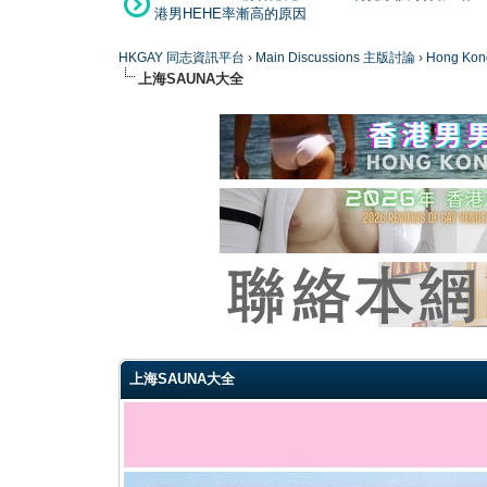
港男HEHE率漸高的原因
HKGAY 同志資訊平台
›
Main Discussions 主版討論
›
Hong K
上海SAUNA大全
0 Vote(s) - 0 Average
1
2
3
4
5
上海SAUNA大全