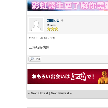
299IoU
Member
2018-01-20, 01:27 PM
上海玩好快悶
Find
«
Next Oldest
|
Next Newest
»