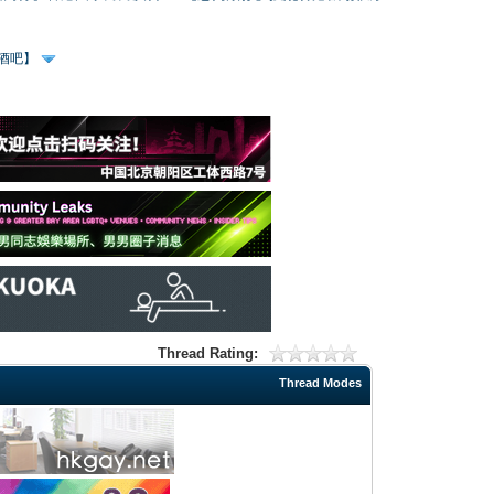
、酒吧】
Thread Rating:
Thread Modes