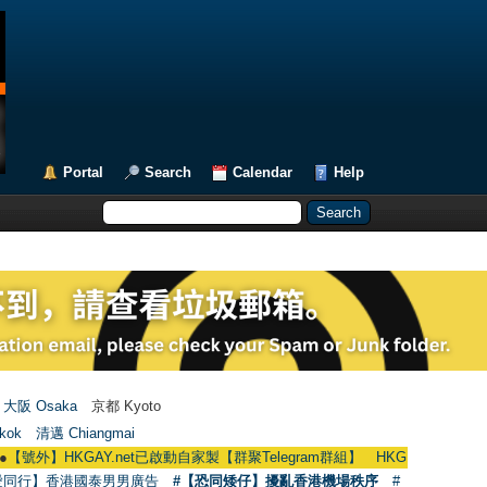
Portal
Search
Calendar
Help
大阪 Osaka
京都 Kyoto
kok
清邁 Chiangmai
】HKGAY.net已啟動自家製【群聚Telegram群組】 HKGAY.net has already open
愛同行】香港國泰男男廣告
#【恐同矮仔】擾亂香港機場秩序
#