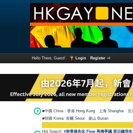
Hello There, Guest!
Login
Register
■中國 China：
香港 Hong Kong
上海 Shanghai
北京
■韓國 Korea:
首爾 Seou
l
釜山 Busan
Hot Search:
#前香港先生 Flow 再捲爭議 昔日鍾培生