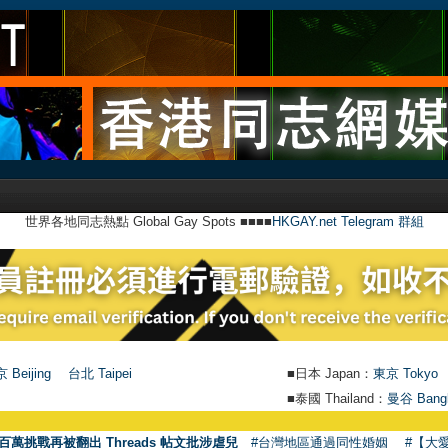
世界各地同志熱點 Global Gay Spots ■■■■
HKGAY.net Telegram 群組
 Beijing
台北 Taipei
■日本 Japan：
東京 Tokyo
■泰國 Thailand：
曼谷 Bang
●
【號外
百萬挑戰再被翻出 Threads 帖文批涉虐兒
#台灣地區通過同性婚姻
#【大