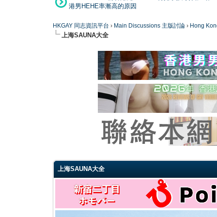
港男HEHE率漸高的原因
HKGAY 同志資訊平台
›
Main Discussions 主版討論
›
Hong K
上海SAUNA大全
0 Vote(s) - 0 Average
1
2
3
4
5
上海SAUNA大全