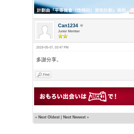
Can1234
Junior Member
2018-05-07, 03:47 PM
多謝分享。
Find
«
Next Oldest
|
Next Newest
»