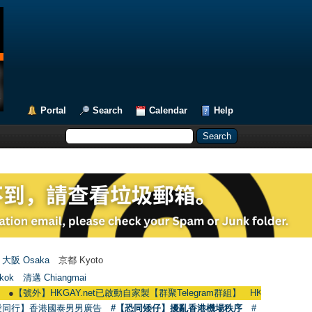
Portal
Search
Calendar
Help
大阪 Osaka
京都 Kyoto
kok
清邁 Chiangmai
號外】HKGAY.net已啟動自家製【群聚Telegram群組】 HKGAY.net has already op
愛同行】香港國泰男男廣告
#【恐同矮仔】擾亂香港機場秩序
#