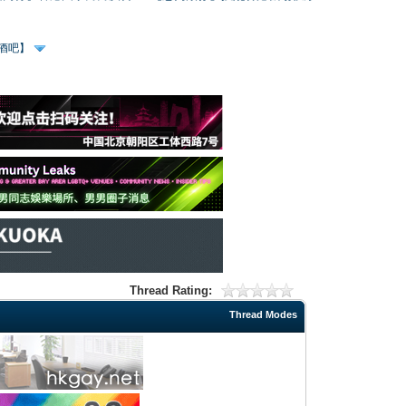
、酒吧】
Thread Rating:
Thread Modes