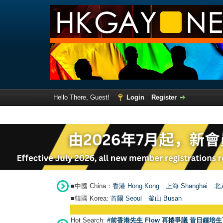
Hello There, Guest!
Login
Register
■中國 China：
香港 Hong Kong
上海 Shanghai
北京
■韓國 Korea:
首爾 Seou
l
釜山 Busan
Hot Search:
#前香港先生 Flow 再捲爭議 昔日鍾培生