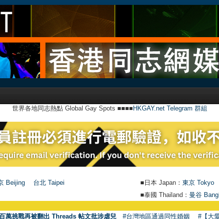
世界各地同志熱點 Global Gay Spots ■■■■
HKGAY.net Telegram 群組
 Beijing
台北 Taipei
■日本 Japan：
東京 Tokyo
■泰國 Thailand：
曼谷 Bang
●
【
百萬挑戰再被翻出 Threads 帖文批涉虐兒
#台灣地區通過同性婚姻
#【大