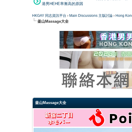
港男HEHE率漸高的原因
HKGAY 同志資訊平台
›
Main Discussions 主版討論
›
Hong K
釜山Massage大全
0 Vote(s) - 0 Average
1
2
3
4
5
釜山Massage大全