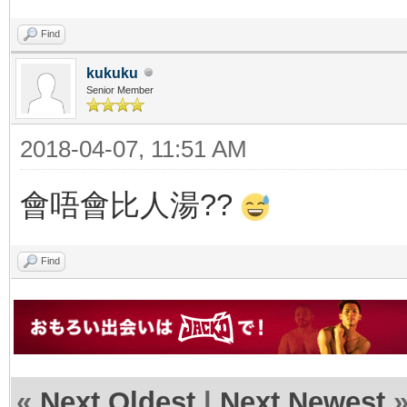
Find
kukuku
Senior Member
2018-04-07, 11:51 AM
會唔會比人湯??
Find
«
Next Oldest
|
Next Newest