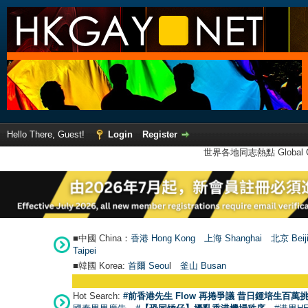
Hello There, Guest!
Login
Register
世界各地同志熱點 Global Ga
■中國 China：
香港 Hong Kong
上海 Shanghai
北京 Beij
Taipei
■韓國 Korea:
首爾 Seou
l
釜山 Busan
Hot Search:
#前香港先生 Flow 再捲爭議 昔日鍾培生百萬挑