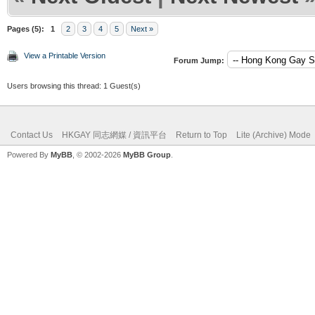
Pages (5):
1
2
3
4
5
Next »
View a Printable Version
Forum Jump:
Users browsing this thread: 1 Guest(s)
Contact Us
HKGAY 同志網媒 / 資訊平台
Return to Top
Lite (Archive) Mode
Powered By
MyBB
, © 2002-2026
MyBB Group
.