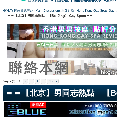
國泰男男廣告
#【恐同矮仔】擾亂香港機場秩序
#港男H
HKGAY 同志資訊平台
›
Main Discussions 主版討論
›
Hong Kong Gay Spas
＝＝【北京】男同志熱點 【Bei Jing】 Gay Spots＝＝
ge
Pages (5):
1
2
3
4
5
Next »
＝＝【北京】男同志熱點 【Bei J