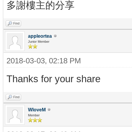
多謝樓主的分享
Find
appleortea
Junior Member
2018-03-03, 02:18 PM
Thanks for your share
Find
WloveM
Member