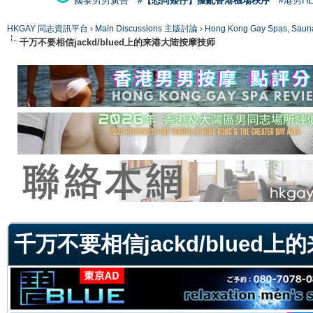
國泰男男廣告
#【恐同矮仔】擾亂香港機場秩序
#港男H
HKGAY 同志資訊平台
›
Main Discussions 主版討論
›
Hong Kong Gay Spas
千万不要相信jackd/blued上的来港大陆按摩技师
ge
千万不要相信jackd/blued