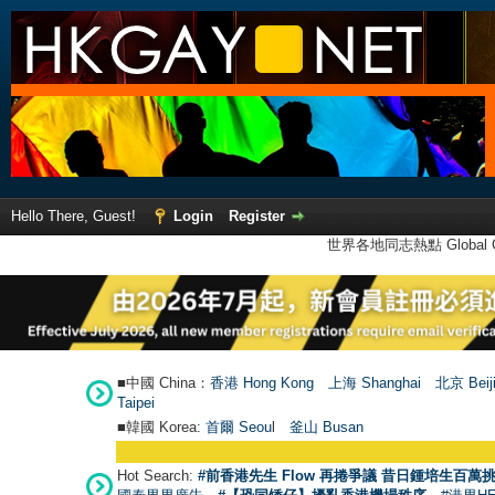
Hello There, Guest!
Login
Register
世界各地同志熱點 Global Ga
■中國 China：
香港 Hong Kong
上海 Shanghai
北京 Beij
Taipei
■韓國 Korea:
首爾 Seou
l
釜山 Busan
Hot Search:
#前香港先生 Flow 再捲爭議 昔日鍾培生百萬挑