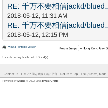
RE: 千万不要相信jackd/bl
2018-05-12, 11:31 AM
RE: 千万不要相信jackd/bl
2018-05-12, 12:15 PM
View a Printable Version
Forum Jump:
Users browsing this thread: 1 Guest(s)
Contact Us
HKGAY 同志網媒 / 資訊平台
Return to Top
Lite (Archive) Mode
Powered By
MyBB
, © 2002-2026
MyBB Group
.