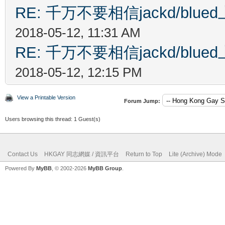
RE: 千万不要相信jackd/bl
2018-05-12, 11:31 AM
RE: 千万不要相信jackd/bl
2018-05-12, 12:15 PM
View a Printable Version
Forum Jump:
Users browsing this thread: 1 Guest(s)
Contact Us
HKGAY 同志網媒 / 資訊平台
Return to Top
Lite (Archive) Mode
Powered By
MyBB
, © 2002-2026
MyBB Group
.