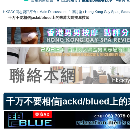
國泰男男廣告
#【恐同矮仔】擾亂香港機場秩序
#港男H
HKGAY 同志資訊平台
›
Main Discussions 主版討論
›
Hong Kong Gay Spas
千万不要相信jackd/blued上的来港大陆按摩技师
ge
千万不要相信jackd/blued