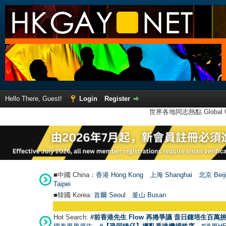
Hello There, Guest!
Login
Register
世界各地同志熱點 Global Ga
■中國 China：
香港 Hong Kong
上海 Shanghai
北京 Beij
Taipei
■韓國 Korea:
首爾 Seou
l
釜山 Busan
Hot Search:
#前香港先生 Flow 再捲爭議 昔日鍾培生百萬挑