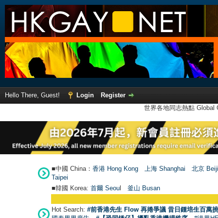
Hello There, Guest!
Login
Register
世界各地同志熱點 Global Ga
■中國 China：
香港 Hong Kong
上海 Shanghai
北京 Beij
Taipei
■韓國 Korea:
首爾 Seou
l
釜山 Busan
Hot Search:
#前香港先生 Flow 再捲爭議 昔日鍾培生百萬挑