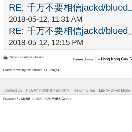
RE: 千万不要相信jackd/bl
2018-05-12, 11:31 AM
RE: 千万不要相信jackd/bl
2018-05-12, 12:15 PM
View a Printable Version
Forum Jump:
Users browsing this thread: 1 Guest(s)
Contact Us
HKGAY 同志網媒 / 資訊平台
Return to Top
Lite (Archive) Mode
Powered By
MyBB
, © 2002-2026
MyBB Group
.