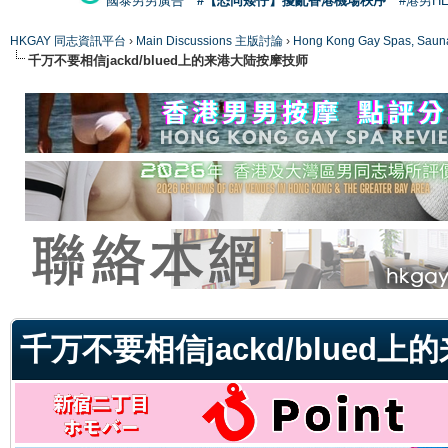
國泰男男廣告
#【恐同矮仔】擾亂香港機場秩序
#港男H
HKGAY 同志資訊平台
›
Main Discussions 主版討論
›
Hong Kong Gay Spas
千万不要相信jackd/blued上的来港大陆按摩技师
ge
千万不要相信jackd/blued