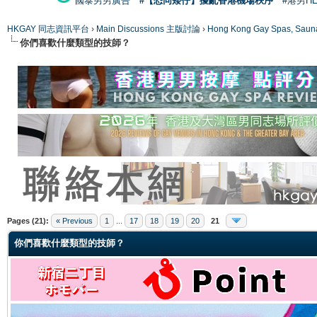
國泰男男廣告
#【恐同矮仔】擾亂香港機場秩序
#港男H
HKGAY 同志資訊平台
›
Main Discussions 主版討論
›
Hong Kong Gay Spas
你們喜歡什麼類型的技師？
ge
Pages (21):
« Previous
1
...
17
18
19
20
21
你們喜歡什麼類型的技師？