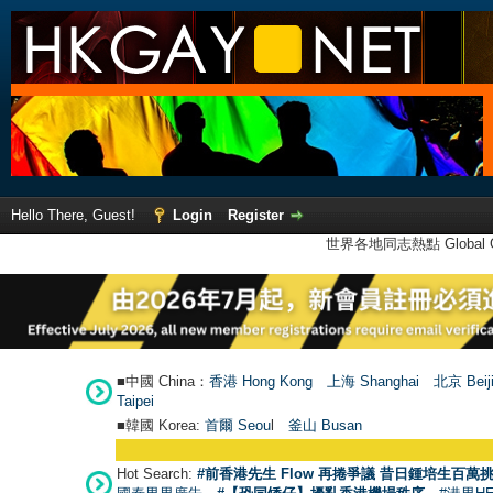
Hello There, Guest!
Login
Register
世界各地同志熱點 Global Ga
■中國 China：
香港 Hong Kong
上海 Shanghai
北京 Beij
Taipei
■韓國 Korea:
首爾 Seou
l
釜山 Busan
Hot Search:
#前香港先生 Flow 再捲爭議 昔日鍾培生百萬挑