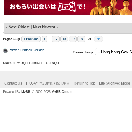
«
Next Oldest
|
Next Newest
»
Pages (21):
« Previous
1
...
17
18
19
20
21
View a Printable Version
Forum Jump:
Users browsing this thread: 1 Guest(s)
Contact Us
HKGAY 同志網媒 / 資訊平台
Return to Top
Lite (Archive) Mode
Powered By
MyBB
, © 2002-2026
MyBB Group
.