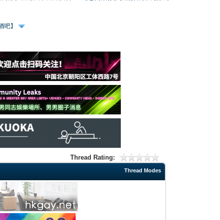
、酒吧】
Thread Rating:
Thread Modes