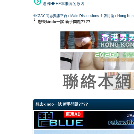
港男HEHE率漸高的原因
HKGAY 同志資訊平台
›
Main Discussions 主版討論
›
Hong K
想去kindo一試 新手問題????
0 Vote(s) - 0 Average
1
2
3
4
5
想去kindo一試 新手問題????