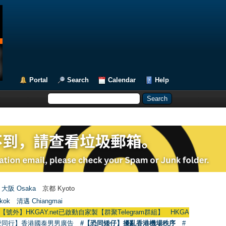
Portal
Search
Calendar
Help
大阪 Osaka
京都 Kyoto
kok
清邁 Chiangmai
KGAY.net已啟動自家製【群聚Telegram群組】 HKGAY.net has already opened
愛同行】香港國泰男男廣告
#【恐同矮仔】擾亂香港機場秩序
#