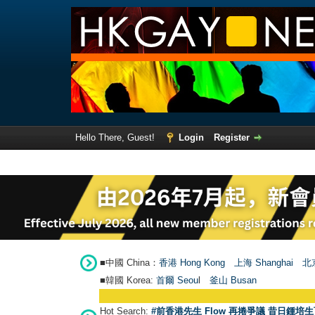
Hello There, Guest!
Login
Register
■中國 China：
香港 Hong Kong
上海 Shanghai
北京
■韓國 Korea:
首爾 Seou
l
釜山 Busan
Hot Search:
#前香港先生 Flow 再捲爭議 昔日鍾培生