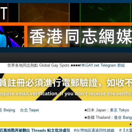
世界各地同志熱點 Global Gay Spots ■■■■
HKGAY.net Telegram 群組
 Beijing
台北 Taipei
■日本 Japan：
東京 Tokyo
■泰國 Thailand：
曼谷 Bang
●
【號外】H
百萬挑戰再被翻出 Threads 帖文批涉虐兒
#台灣地區通過同性婚姻
#【大