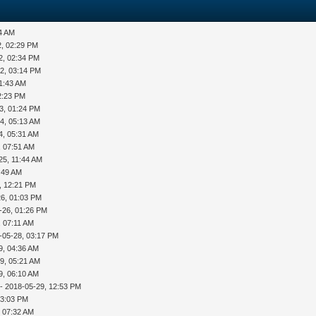
24 AM
2, 02:29 PM
2, 02:34 PM
2, 03:14 PM
11:43 AM
2:23 PM
3, 01:24 PM
4, 05:13 AM
4, 05:31 AM
, 07:51 AM
25, 11:44 AM
:49 AM
, 12:21 PM
26, 01:03 PM
-26, 01:26 PM
, 07:11 AM
-05-28, 03:17 PM
9, 04:36 AM
9, 05:21 AM
9, 06:10 AM
- 2018-05-29, 12:53 PM
03:03 PM
, 07:32 AM