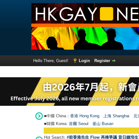
Hello There, Guest!
Login
Register
■中國 China：
香港 Hong Kong
上海 Shanghai
北京
■韓國 Korea:
首爾 Seou
l
釜山 Busan
Hot Search:
#前香港先生 Flow 再捲爭議 昔日鍾培生