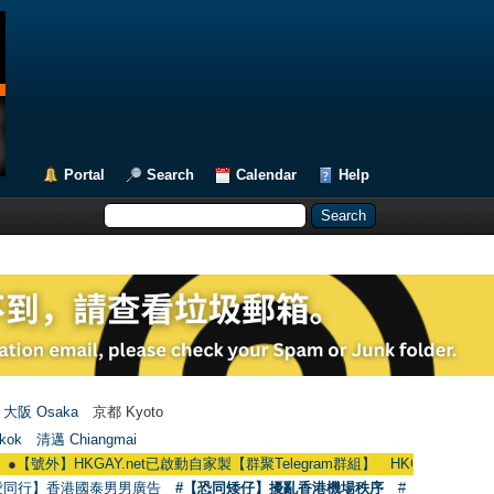
Portal
Search
Calendar
Help
大阪 Osaka
京都 Kyoto
kok
清邁 Chiangmai
外】HKGAY.net已啟動自家製【群聚Telegram群組】 HKGAY.net has already ope
愛同行】香港國泰男男廣告
#【恐同矮仔】擾亂香港機場秩序
#