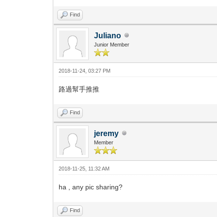
Find
Juliano
Junior Member
2018-11-24, 03:27 PM
路過幫手推推
Find
jeremy
Member
2018-11-25, 11:32 AM
ha , any pic sharing?
Find