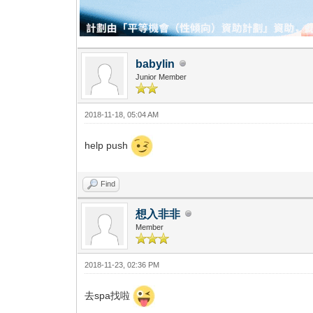
babylin
Junior Member
2018-11-18, 05:04 AM
help push
Find
想入非非
Member
2018-11-23, 02:36 PM
去spa找啦