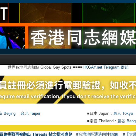
世界各地同志熱點 Global Gay Spots ■■■■
HKGAY.net Telegram 群組
 Beijing
台北 Taipei
■日本 Japan：
東京 Tokyo
■泰國 Thailand：
曼谷 Bang
●
【號
百萬挑戰再被翻出 Threads 帖文批涉虐兒
#台灣地區通過同性婚姻
#【大