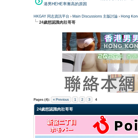
港男HEHE率漸高的原因
HKGAY 同志資訊平台
›
Main Discussions 主版討論
›
Hong K
24歲想認識肉壯哥哥
0 Vote(s) - 0 Average
1
2
3
4
5
Pages (4):
« Previous
1
2
3
4
24歲想認識肉壯哥哥