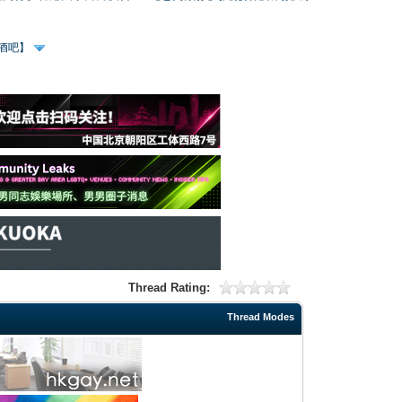
、酒吧】
Thread Rating:
Thread Modes