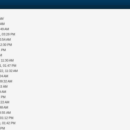
M
 AM
3 AM
:49 AM
, 03:28 PM
06:54 AM
12:30 PM
1 PM
AM
, 11:30 AM
1, 01:47 PM
22, 11:32 AM
:24 AM
09:32 AM
53 AM
59 AM
8 PM
8:22 AM
:48 AM
8:55 AM
 01:12 PM
, 01:42 PM
9 PM