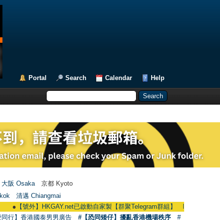
Portal
Search
Calendar
Help
大阪 Osaka
京都 Kyoto
kok
清邁 Chiangmai
【號外】HKGAY.net已啟動自家製【群聚Telegram群組】 HKGAY.net has already op
愛同行】香港國泰男男廣告
#【恐同矮仔】擾亂香港機場秩序
#