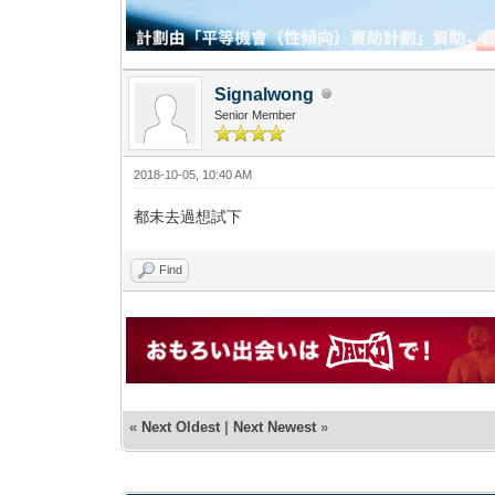
Signalwong
Senior Member
2018-10-05, 10:40 AM
都未去過想試下
Find
«
Next Oldest
|
Next Newest
»