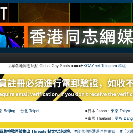
世界各地同志熱點 Global Gay Spots ■■■■
HKGAY.net Telegram 群組
 Beijing
台北 Taipei
■日本 Japan：
東京 Tokyo
■泰國 Thailand：
曼谷 Bang
●
百萬挑戰再被翻出 Threads 帖文批涉虐兒
#台灣地區通過同性婚姻
#【大