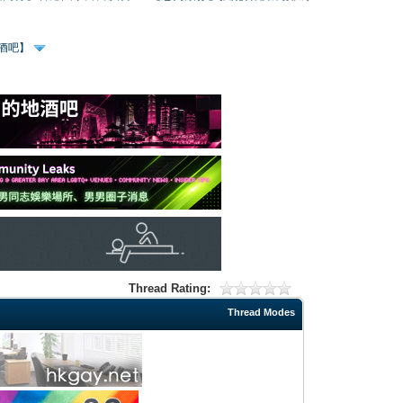
、酒吧】
Thread Rating:
Thread Modes