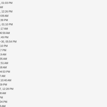
, 01:03 PM
 AM
, 12:26 PM
0:09 AM
2:39 PM
, 01:10 PM
6:17 AM
06:59 AM
4:49 PM
-30, 05:54 PM
7:10 PM
17 PM
19 AM
:35 AM
7:51 AM
:58 AM
04:53 PM
37 AM
 10:40 AM
:09 PM
7, 12:28 PM
08 AM
 PM
:04 PM
33 AM