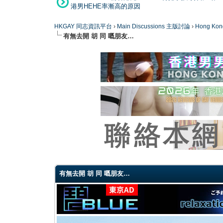
港男HEHE率漸高的原因
HKGAY 同志資訊平台
›
Main Discussions 主版討論
›
Hong K
有無去開 胡 同 嘅朋友…
0 Vote(s) - 0 Average
1
2
3
4
5
有無去開 胡 同 嘅朋友…