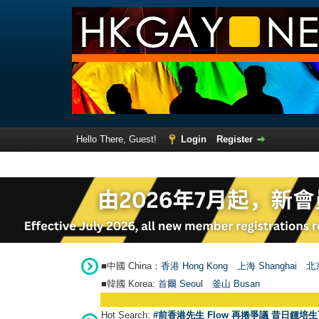
Hello There, Guest!
Login
Register
■中國 China：
香港 Hong Kong
上海 Shanghai
北京
■韓國 Korea:
首爾 Seou
l
釜山 Busan
Hot Search:
#前香港先生 Flow 再捲爭議 昔日鍾培生