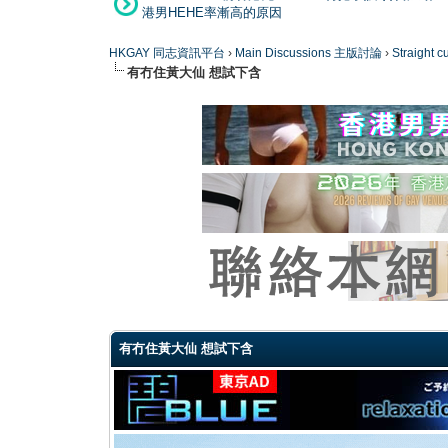
港男HEHE率漸高的原因
HKGAY 同志資訊平台
›
Main Discussions 主版討論
›
Straight
有冇住黃大仙 想試下含
0 Vote(s) - 0 Average
1
2
3
4
5
有冇住黃大仙 想試下含