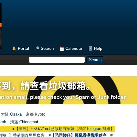
Portal
Search
Calendar
Help
大阪 Osaka
京都 Kyoto
kok
清邁 Chiangmai
●
【號外】HKGAY.net已啟動自家製【群聚Telegram群組】 HKGAY.net has already
愛同行】香港國泰男男廣告
#【恐同矮仔】擾亂香港機場秩序
#