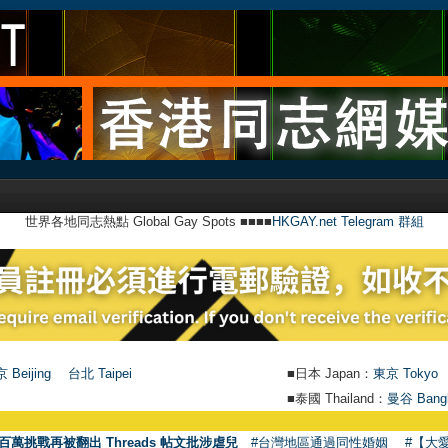
世界各地同志熱點 Global Gay Spots ■■■■
HKGAY.net Telegram 群組
 Beijing
台北 Taipei
■日本 Japan：
東京 Tokyo
■泰國 Thailand：
曼谷 Bang
百萬挑戰再被翻出 Threads 帖文批涉虐兒
#台灣地區通過同性婚姻
#【大