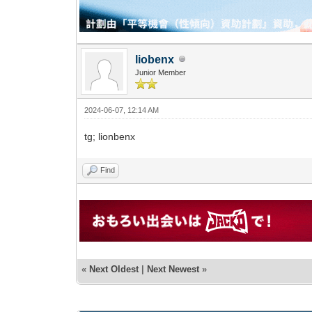
liobenx
Junior Member
2024-06-07, 12:14 AM
tg; lionbenx
Find
«
Next Oldest
|
Next Newest
»