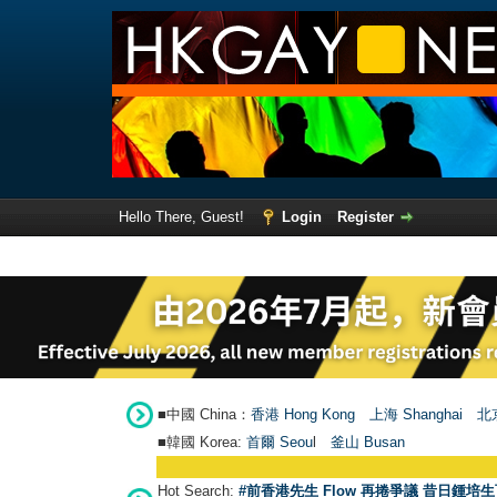
Hello There, Guest!
Login
Register
■中國 China：
香港 Hong Kong
上海 Shanghai
北京
■韓國 Korea:
首爾 Seou
l
釜山 Busan
Hot Search:
#前香港先生 Flow 再捲爭議 昔日鍾培生