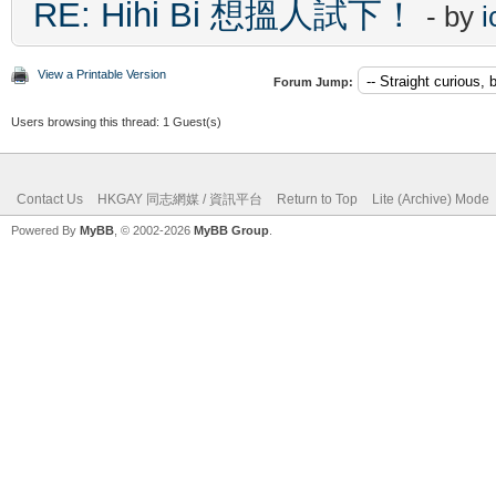
RE: Hihi Bi 想搵人試下！
- by
i
View a Printable Version
Forum Jump:
Users browsing this thread: 1 Guest(s)
Contact Us
HKGAY 同志網媒 / 資訊平台
Return to Top
Lite (Archive) Mode
Powered By
MyBB
, © 2002-2026
MyBB Group
.