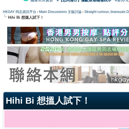
國泰男男廣告
#【恐同矮仔】擾亂香港機場秩序
#港男H
HKGAY 同志資訊平台
›
Main Discussions 主版討論
›
Straight curious, bise
Hihi Bi 想搵人試下！
ge
Hihi Bi 想搵人試下！