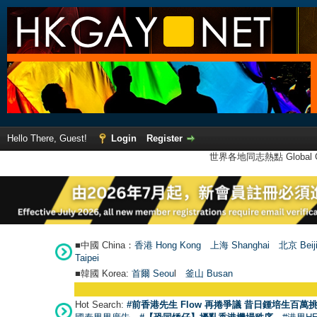
Hello There, Guest!
Login
Register
世界各地同志熱點 Global Ga
■中國 China：
香港 Hong Kong
上海 Shanghai
北京 Beij
Taipei
■韓國 Korea:
首爾 Seou
l
釜山 Busan
Hot Search:
#前香港先生 Flow 再捲爭議 昔日鍾培生百萬挑