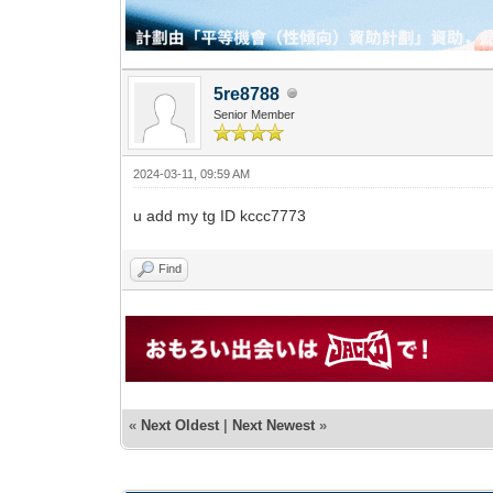
5re8788
Senior Member
2024-03-11, 09:59 AM
u add my tg ID kccc7773
Find
«
Next Oldest
|
Next Newest
»