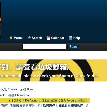
Portal
Search
Calendar
Help
大阪 Osaka
京都 Kyoto
kok
清邁 Chiangmai
●
【號外】HKGAY.net已啟動自家製【群聚Telegram群組】 HKGAY.net has already
愛同行】香港國泰男男廣告
#【恐同矮仔】擾亂香港機場秩序
#