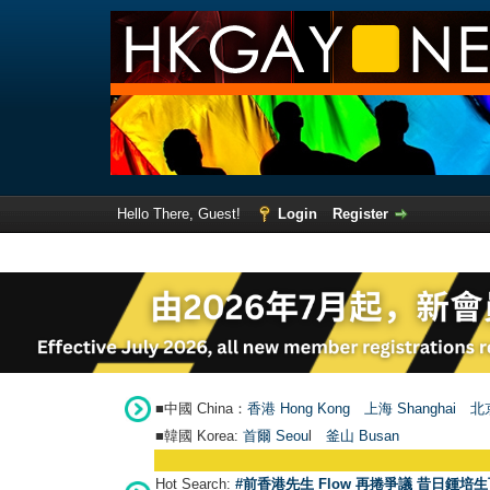
Hello There, Guest!
Login
Register
■中國 China：
香港 Hong Kong
上海 Shanghai
北京
■韓國 Korea:
首爾 Seou
l
釜山 Busan
Hot Search:
#前香港先生 Flow 再捲爭議 昔日鍾培生