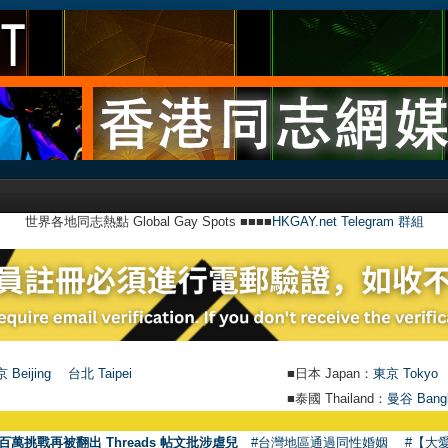
世界各地同志熱點 Global Gay Spots ■■■■
HKGAY.net Telegram 群組
 Beijing
台北 Taipei
■日本 Japan：
東京 Tokyo
■泰國 Thailand：
曼谷 Bang
百萬挑戰再被翻出 Threads 帖文批涉虐兒
#台灣地區通過同性婚姻
#【大