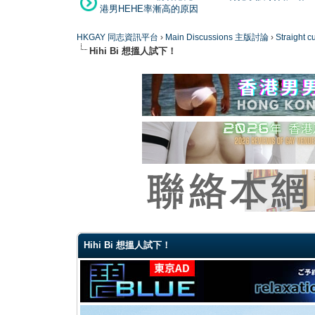
港男HEHE率漸高的原因
HKGAY 同志資訊平台
›
Main Discussions 主版討論
›
Straight
Hihi Bi 想搵人試下！
0 Vote(s) - 0 Average
1
2
3
4
5
Hihi Bi 想搵人試下！