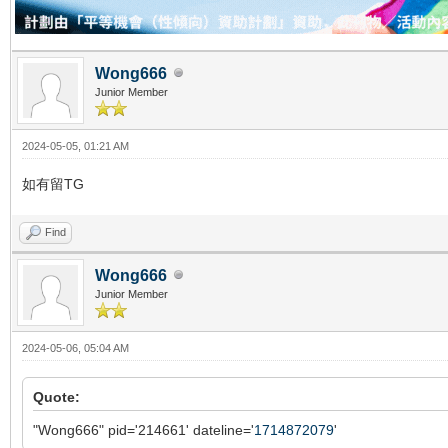
Wong666
Junior Member
2024-05-05, 01:21 AM
如有留TG
Find
Wong666
Junior Member
2024-05-06, 05:04 AM
Quote:
"Wong666" pid='214661' dateline='
1714872079
'