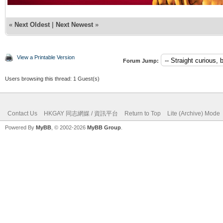
«
Next Oldest
|
Next Newest
»
View a Printable Version
Forum Jump:
Users browsing this thread: 1 Guest(s)
Contact Us
HKGAY 同志網媒 / 資訊平台
Return to Top
Lite (Archive) Mode
Powered By
MyBB
, © 2002-2026
MyBB Group
.