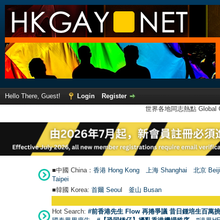
Hello There, Guest!
Login
Register
世界各地同志熱點 Global Ga
■中國 China：
香港 Hong Kong
上海 Shanghai
北京 Beij
Taipei
■韓國 Korea:
首爾 Seou
l
釜山 Busan
Hot Search:
#前香港先生 Flow 再捲爭議 昔日鍾培生百萬挑