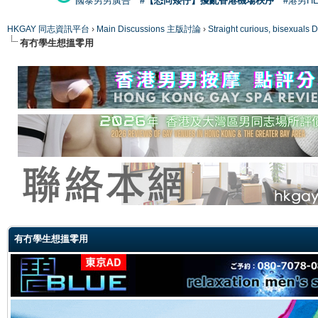
國泰男男廣告
#【恐同矮仔】擾亂香港機場秩序
#港男H
HKGAY 同志資訊平台
›
Main Discussions 主版討論
›
Straight curious, bise
有冇學生想搵零用
ge
有冇學生想搵零用