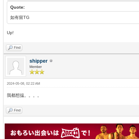
Quote:
如有留TG
Up!
Find
shipper
Member
2024-05-08, 02:22 AM
我都想揾。。。。
Find