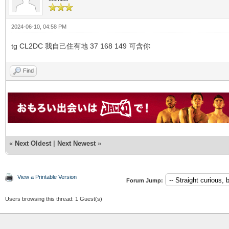
2024-06-10, 04:58 PM
tg CL2DC 我自己住有地 37 168 149 可含你
Find
«
Next Oldest
|
Next Newest
»
View a Printable Version
Forum Jump:
Users browsing this thread: 1 Guest(s)