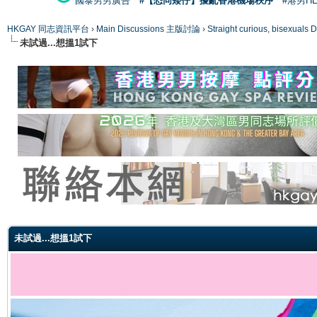
國泰男男廣告
#【恐同矮仔】擾亂香港機場秩序
#港男H
HKGAY 同志資訊平台
›
Main Discussions 主版討論
›
Straight curious, bise
未試過...想搵1試下
ge
未試過...想搵1試下