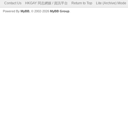
Contact Us
HKGAY 同志網媒 / 資訊平台
Return to Top
Lite (Archive) Mode
Powered By
MyBB
, © 2002-2026
MyBB Group
.