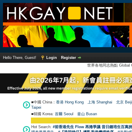
Hello There, Guest!
Login
Register
世界各地同志熱點 Global Ga
■中國 China：
香港 Hong Kong
上海 Shanghai
北京 Beij
Taipei
■韓國 Korea:
首爾 Seou
l
釜山 Busan
Hot Search:
#前香港先生 Flow 再捲爭議 昔日鍾培生百萬挑