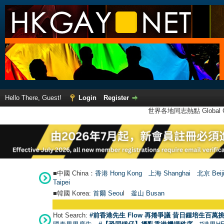
Hello There, Guest!
Login
Register
世界各地同志熱點 Global Ga
■中國 China：
香港 Hong Kong
上海 Shanghai
北京 Beij
Taipei
■韓國 Korea:
首爾 Seou
l
釜山 Busan
Hot Search:
#前香港先生 Flow 再捲爭議 昔日鍾培生百萬挑