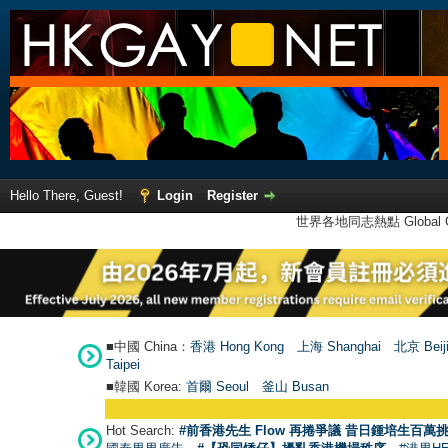
Hello There, Guest!
Login
Register
世界各地同志熱點 Global Ga
■中國 China：
香港 Hong Kong
上海 Shanghai
北京 Beij
Taipei
■韓國 Korea:
首爾 Seou
l
釜山 Busan
Hot Search:
#前香港先生 Flow 再捲爭議 昔日鍾培生百萬挑