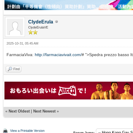
ClydeErula
ClydeErulaVE
2025-10-31, 05:45 AM
FarmaciaViva:
http://farmaciavivait.com/
# ">Spedra prezzo basso It
Find
«
Next Oldest
|
Next Newest
»
View a Printable Version
Forum Jump: