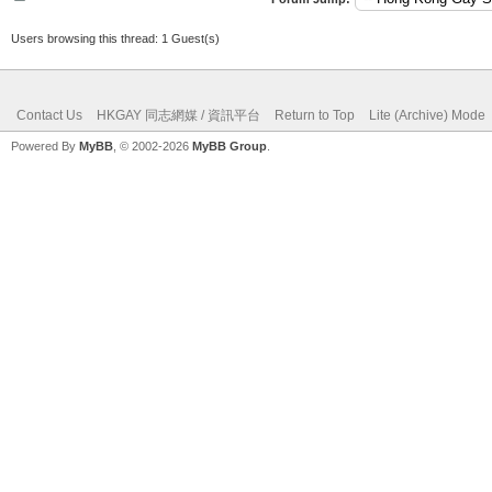
Users browsing this thread: 1 Guest(s)
Contact Us
HKGAY 同志網媒 / 資訊平台
Return to Top
Lite (Archive) Mode
Powered By
MyBB
, © 2002-2026
MyBB Group
.