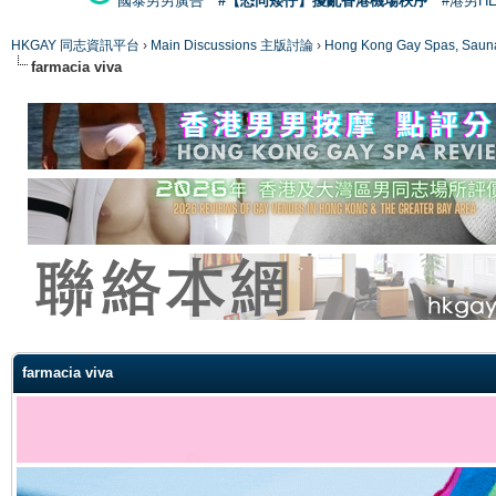
國泰男男廣告
#【恐同矮仔】擾亂香港機場秩序
#港男H
HKGAY 同志資訊平台
›
Main Discussions 主版討論
›
Hong Kong Gay Spas
farmacia viva
ge
farmacia viva