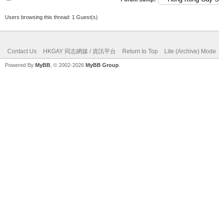
Users browsing this thread: 1 Guest(s)
Contact Us
HKGAY 同志網媒 / 資訊平台
Return to Top
Lite (Archive) Mode
Powered By
MyBB
, © 2002-2026
MyBB Group
.