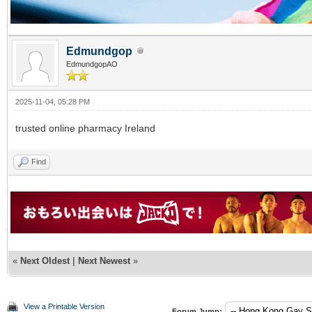
Edmundgop
EdmundgopAO
2025-11-04, 05:28 PM
trusted online pharmacy Ireland
Find
«
Next Oldest
|
Next Newest
»
View a Printable Version
Forum Jump: