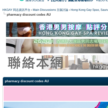
國泰男男廣告
#【恐同矮仔】擾亂香港機場秩序
#港男H
HKGAY 同志資訊平台
›
Main Discussions 主版討論
›
Hong Kong Gay Spas
pharmacy discount codes AU
ge
pharmacy discount codes AU