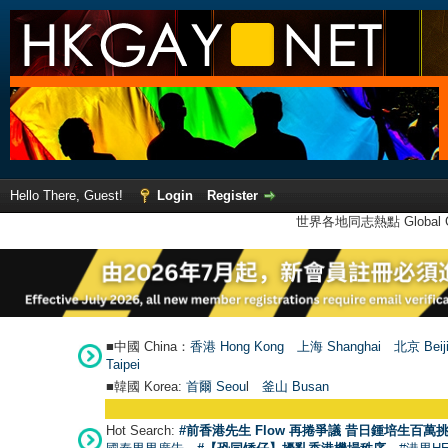
Hello There, Guest!
Login
Register
世界各地同志熱點 Global Ga
■中國 China：
香港 Hong Kong
上海 Shanghai
北京 Beij
Taipei
■韓國 Korea:
首爾 Seou
l
釜山 Busan
Hot Search:
#前香港先生 Flow 再捲爭議 昔日鍾培生百萬挑