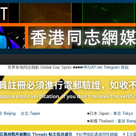
世界各地同志熱點 Global Gay Spots ■■■■
HKGAY.net Telegram 群組
 Beijing
台北 Taipei
■日本 Japan：
東京 Tokyo
■泰國 Thailand：
曼谷 Bang
百萬挑戰再被翻出 Threads 帖文批涉虐兒
#台灣地區通過同性婚姻
#【大