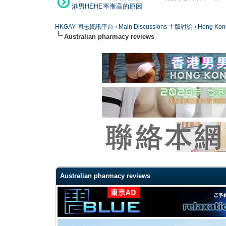
港男HEHE率漸高的原因
HKGAY 同志資訊平台
›
Main Discussions 主版討論
›
Hong K
Australian pharmacy reviews
0 Vote(s) - 0 Average
1
2
3
4
5
Australian pharmacy reviews