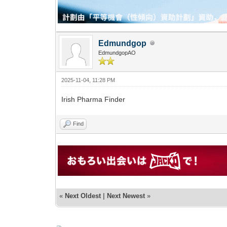
Edmundgop
EdmundgopAO
2025-11-04, 11:28 PM
Irish Pharma Finder
Find
«
Next Oldest
|
Next Newest
»