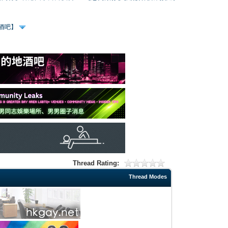
、酒吧】
Thread Rating:
Thread Modes