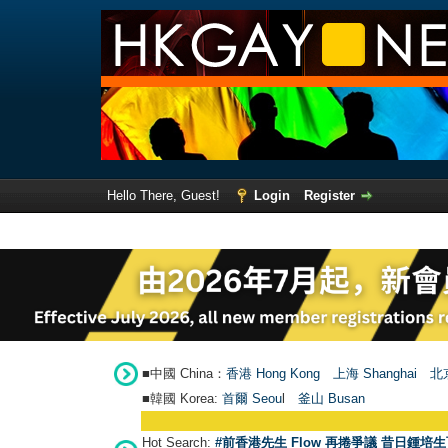
Hello There, Guest!
Login
Register
■中國 China：
香港 Hong Kong
上海 Shanghai
北京
■韓國 Korea:
首爾 Seou
l
釜山 Busan
Hot Search:
#前香港先生 Flow 再捲爭議 昔日鍾培生