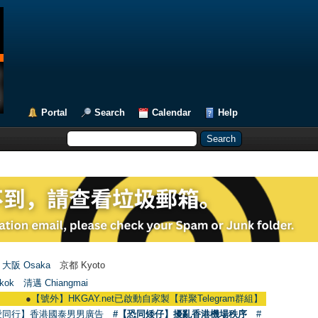
Portal
Search
Calendar
Help
大阪 Osaka
京都 Kyoto
kok
清邁 Chiangmai
●
【號外】HKGAY.net已啟動自家製【群聚Telegram群組】 HKGAY.net has already
愛同行】香港國泰男男廣告
#【恐同矮仔】擾亂香港機場秩序
#