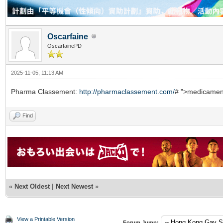
Oscarfaine
OscarfainePD
2025-11-05, 11:13 AM
Pharma Classement:
http://pharmaclassement.com/
# ">medicamen
Find
«
Next Oldest
|
Next Newest
»
View a Printable Version
Forum Jump: