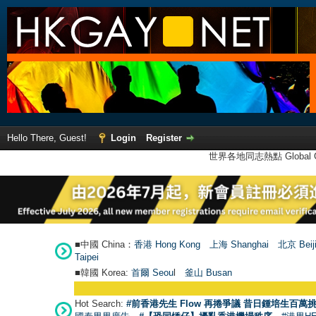
Hello There, Guest!
Login
Register
世界各地同志熱點 Global Ga
■中國 China：
香港 Hong Kong
上海 Shanghai
北京 Beij
Taipei
■韓國 Korea:
首爾 Seou
l
釜山 Busan
Hot Search:
#前香港先生 Flow 再捲爭議 昔日鍾培生百萬挑