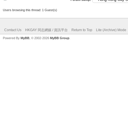
Users browsing this thread: 1 Guest(s)
Contact Us
HKGAY 同志網媒 / 資訊平台
Return to Top
Lite (Archive) Mode
Powered By
MyBB
, © 2002-2026
MyBB Group
.