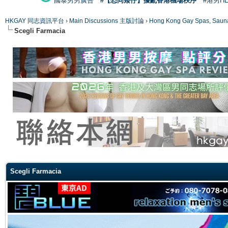
國泰男男廣告
#【恐同矮仔】擾亂香港機場秩序
#港男H
HKGAY 同志資訊平台
›
Main Discussions 主版討論
›
Hong Kong Gay Spas
Scegli Farmacia
ge
Scegli Farmacia