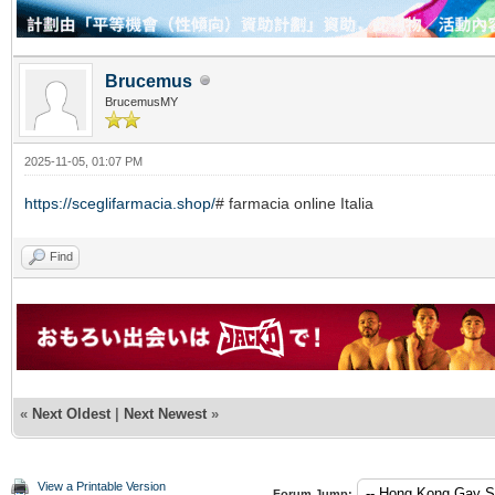
Brucemus
BrucemusMY
2025-11-05, 01:07 PM
https://sceglifarmacia.shop/
# farmacia online Italia
Find
«
Next Oldest
|
Next Newest
»
View a Printable Version
Forum Jump: