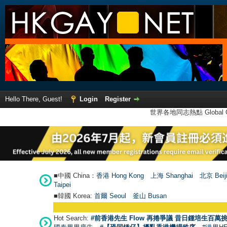
Hello There, Guest!
Login
Register
世界各地同志熱點 Global Ga
■中國 China：
香港 Hong Kong
上海 Shanghai
北京 Beij
Taipei
■韓國 Korea:
首爾 Seou
l
釜山 Busan
Hot Search:
#前香港先生 Flow 再捲爭議 昔日鍾培生百萬挑