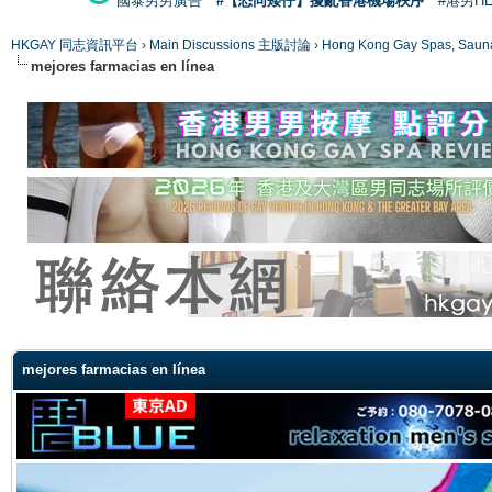
國泰男男廣告
#【恐同矮仔】擾亂香港機場秩序
#港男H
HKGAY 同志資訊平台
›
Main Discussions 主版討論
›
Hong Kong Gay Spas
mejores farmacias en línea
ge
mejores farmacias en línea