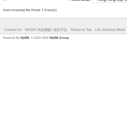
Users browsing this thread: 1 Guest(s)
Contact Us
HKGAY 同志網媒 / 資訊平台
Return to Top
Lite (Archive) Mode
Powered By
MyBB
, © 2002-2026
MyBB Group
.