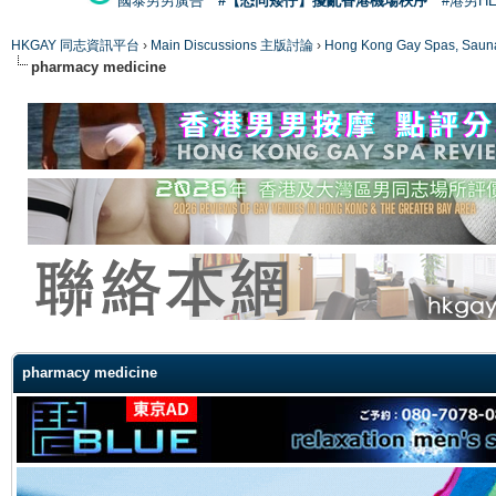
國泰男男廣告
#【恐同矮仔】擾亂香港機場秩序
#港男H
HKGAY 同志資訊平台
›
Main Discussions 主版討論
›
Hong Kong Gay Spas
pharmacy medicine
ge
pharmacy medicine