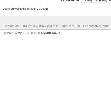
Users browsing this thread: 1 Guest(s)
Contact Us
HKGAY 同志網媒 / 資訊平台
Return to Top
Lite (Archive) Mode
Powered By
MyBB
, © 2002-2026
MyBB Group
.