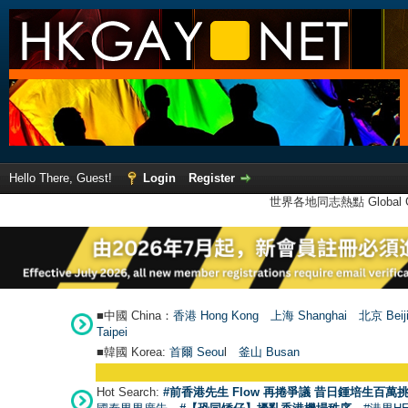
Hello There, Guest!
Login
Register
世界各地同志熱點 Global Ga
■中國 China：
香港 Hong Kong
上海 Shanghai
北京 Beij
Taipei
■韓國 Korea:
首爾 Seou
l
釜山 Busan
Hot Search:
#前香港先生 Flow 再捲爭議 昔日鍾培生百萬挑