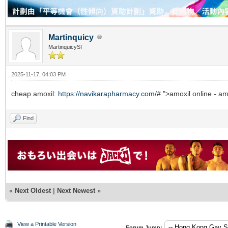
Martinquicy
MartinquicySI
2025-11-17, 04:03 PM
cheap amoxil:
https://navikarapharmacy.com/
# ">amoxil online - amo
Find
«
Next Oldest
|
Next Newest
»
View a Printable Version
Forum Jump: